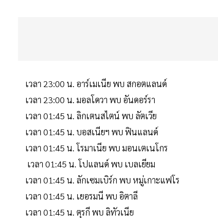
เวลา 23:00 น. อาร์เมเนีย พบ สกอตแลนด์
เวลา 23:00 น. มอลโดวา พบ อันดอร์รา
เวลา 01:45 น. ลิกเตนสไตน์ พบ ลัตเวีย
เวลา 01:45 น. บอสเนียฯ พบ ฟินแลนด์
เวลา 01:45 น. โรมาเนีย พบ มอนเตเนโกร
เวลา 01:45 น. โปแลนด์ พบ เบลเยียม
เวลา 01:45 น. ลักเซมเบิร์ก พบ หมู่เกาะแฟโร
เวลา 01:45 น. เยอรมนี พบ อิตาลี
เวลา 01:45 น. ตุรกี พบ ลิทัวเนีย