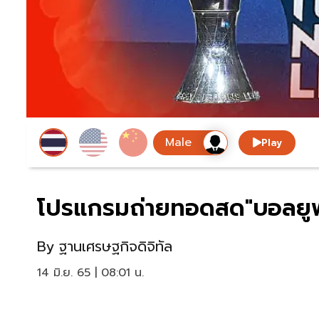
Play
โปรแกรมถ่ายทอดสด"บอลยูฟ่า เ
By
ฐานเศรษฐกิจดิจิทัล
14 มิ.ย. 65 | 08:01 น.