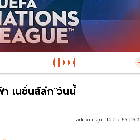
นชั่นส์ลีก"วันนี้
อัปเดตล่าสุด :
14 มิ.ย. 65 | 15:11