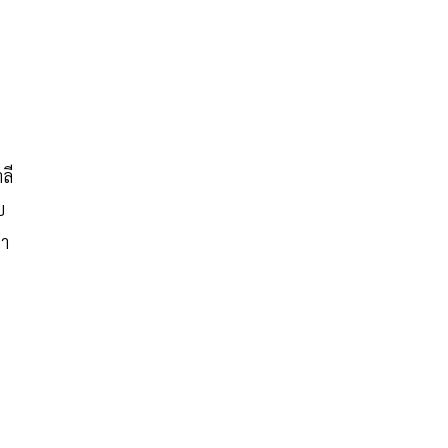
ต
ลี
บ
่า