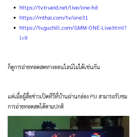
https://tv.trueid.net/live/one-hd
https://mthai.com/tv/one31
https://tv.guchill.com/GMM-ONE-Live.html?
l=9
ก็ดูการถ่ายทอดสดทางออนไลน์ไม่ได้เช่นกัน
แต่เมื่อผู้สื่อข่าวเปิดทีวีที่บ้านผ่านกล่อง PSI สามารถรับชม
การถ่ายทอดสดได้ตามปกติ