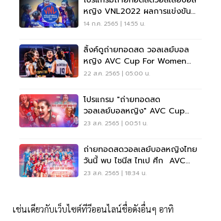
โปรแกรมถ่ายทอดสดวอลเลย์บอล
หญิง VNL2022 ผลการแข่งขัน
อัพเดทที่นี่
14 ก.ค. 2565 | 14:55 น.
ลิ้งค์ดูถ่ายทอดสด วอลเลย์บอล
หญิง AVC Cup For Women
2022 คลิกที่นี่
22 ส.ค. 2565 | 05:00 น.
โปรแกรม "ถ่ายทอดสด
วอลเลย์บอลหญิง" AVC Cup
2022 วันนี้ 23-24-25ส.ค. 65
23 ส.ค. 2565 | 00:51 น.
ถ่ายทอดสดวอลเลย์บอลหญิงไทย
วันนี้ พบ ไชนีส ไทเป ศึก AVC
Cup 2022
23 ส.ค. 2565 | 18:34 น.
เช่นเดียวกับเว็บไซต์ทีวีออนไลน์ชื่อดังอื่นๆ อาทิ