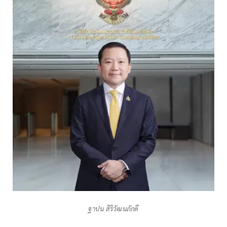
ฐาปน สิริวัฒนภักดี