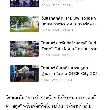
Excellence Awards 2025
03 ธ.ค. 2568 | 05:37 น.
วันแรกคึกคัก ‘ไทยเบฟ’ ร่วมออก
บูทงานกาชาด 2568 สานต่อพระ
ราชปณิธานสมเด็จพระพันปีหลวง
12 ธ.ค. 2568 | 08:56 น.
ไทยเบฟเปิดพื้นที่สร้างสรรค์ “Kid
Zone” ฮีลใจน้อง ๆ ในงานกาชาด
2568
19 ธ.ค. 2568 | 09:40 น.
ไทยเบฟ ขับเคลื่อนเศรษฐกิจ
ฐานราก ในงาน OTOP City 2025
ตั้งแต่วันนี้ – 28 ธ.ค.68 นี้
23 ธ.ค. 2568 | 10:13 น.
โดยมุ่งเน้น “การสร้างประโยชน์ให้ชุมชน ประชาชนมี
ความสุข” พร้อมทั้งสร้างโอกาสในการทำงานร่วมกัน