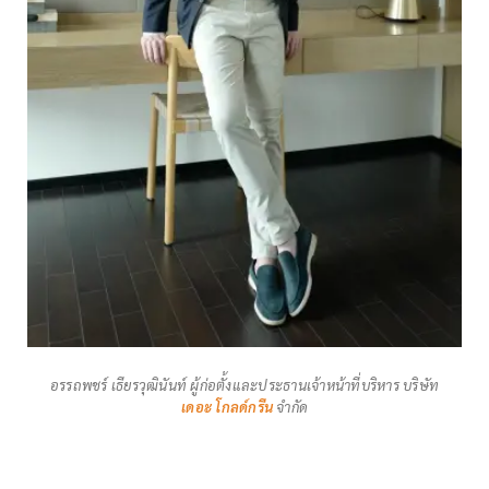
อรรถพชร์ เธียรวุฒินันท์ ผู้ก่อตั้งและประธานเจ้าหน้าที่บริหาร บริษัท
เดอะ โกลด์กรีน
จำกัด