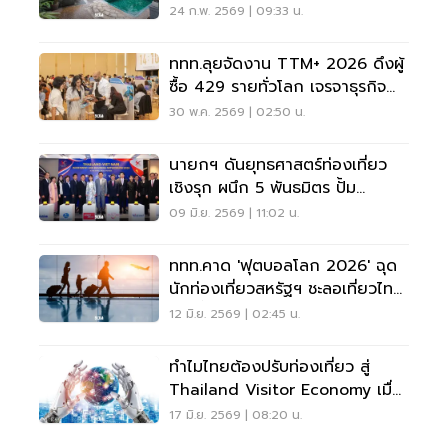
ศักยภาพสูง
24 ก.พ. 2569 | 09:33 น.
ททท.ลุยจัดงาน TTM+ 2026 ดึงผู้
ซื้อ 429 รายทั่วโลก เจรจาธุรกิจ
ท่องเที่ยวในไทย
30 พ.ค. 2569 | 02:50 น.
นายกฯ ดันยุทธศาสตร์ท่องเที่ยว
เชิงรุก ผนึก 5 พันธมิตร ปั้ม
เวียดนามเที่ยวไทย 1 ล้านคน
09 มิ.ย. 2569 | 11:02 น.
ททท.คาด 'ฟุตบอลโลก 2026' ฉุด
นักท่องเที่ยวสหรัฐฯ ชะลอเที่ยวไทย
ช่วงสั้น ไม่ถึง 10%
12 มิ.ย. 2569 | 02:45 น.
ทำไมไทยต้องปรับท่องเที่ยว สู่
Thailand Visitor Economy เมื่อ
โลกแข่งกันด้วย AI
17 มิ.ย. 2569 | 08:20 น.