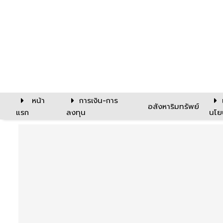
หน้า
การเงิน-การ
อสังหาริมทรัพย์
แรก
ลงทุน
นโย