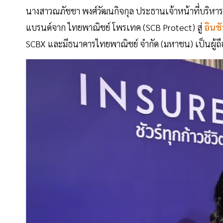
นางสาวณภัชชา พงศ์วัฒนกิจกุล ประธานเจ้าหน้าที่บริหาร
แบรนด์จาก ไทยพาณิชย์ โพรเทค (SCB Protect) สู่
อินชั
SCBX และมีธนาคารไทยพาณิชย์ จำกัด (มหาชน) เป็นผู้ถ