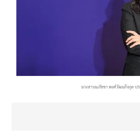
นางสาวณภัชชา พงศ์วัฒนกิจกุล ประธ