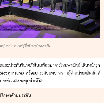
ใหญ่ จากโบรกเกอร์สู่ที่ปรึกษาด้านประกัน
วิตและประกันวินาศภัยในเครือธนาคารไทยพาณิชย์ เดินหน้ารุก
tect สู่ InsureX พร้อมยกระดับบทบาทจากผู้จำหน่ายผลิตภัณฑ์
บบองค์รวมตลอดทุกช่วงชีวิต
ี่ปรึกษาด้านประกัน