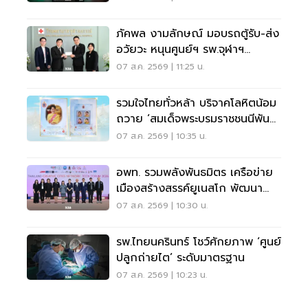
ภัคพล งามลักษณ์ มอบรถตู้รับ-ส่ง
อวัยวะ หนุนศูนย์ฯ รพ.จุฬาฯ
สภากาชาดไทย
07 ส.ค. 2569 | 11:25 น.
รวมใจไทยทั่วหล้า บริจาคโลหิตน้อม
ถวาย ‘สมเด็จพระบรมราชชนนีพันปี
หลวง’
07 ส.ค. 2569 | 10:35 น.
อพท. รวมพลังพันธมิตร เครือข่าย
เมืองสร้างสรรค์ยูเนสโก พัฒนา
เมืองอย่างยั่งยืน
07 ส.ค. 2569 | 10:30 น.
รพ.ไทยนครินทร์ โชว์ศักยภาพ ‘ศูนย์
ปลูกถ่ายไต’ ระดับมาตรฐาน
07 ส.ค. 2569 | 10:23 น.