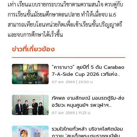
เท่า เรียนแบบรายกระบวนวิชาตามความสนใจ ควบคู่กับ
การเรียนชั้นมัธยมศึกษาตอนปลาย ทำให้เมื่อจบ ม.6
สามารถเทียบโอนหน่วยกิตเพื่อเข้าเรียนชั้นปริญญาตรี
และจบการศึกษาได้เร็วขึ้น
ข่าวที่เกี่ยวข้อง
“คาราบาว” ลุยปีที่ 5 ดัน Carabao
7-A-Side Cup 2026 เวทีแห่ง
โอกาสของคนรักฟุตบอล
07 ส.ค. 2569 | 23:00 น.
ภัคพล งามลักษณ์ มอบรถตู้รับ-ส่ง
อวัยวะ หนุนศูนย์ฯ รพ.จุฬาฯ
สภากาชาดไทย
07 ส.ค. 2569 | 11:25 น.
รวมใจไทยทั่วหล้า บริจาคโลหิตน้อม
ถวาย ‘สมเด็จพระบรมราชชนนีพันปี