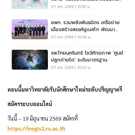
หลวง’
07 ส.ค. 2569 | 10:35 น.
อพท. รวมพลังพันธมิตร เครือข่าย
เมืองสร้างสรรค์ยูเนสโก พัฒนา
เมืองอย่างยั่งยืน
07 ส.ค. 2569 | 10:30 น.
รพ.ไทยนครินทร์ โชว์ศักยภาพ ‘ศูนย์
ปลูกถ่ายไต’ ระดับมาตรฐาน
07 ส.ค. 2569 | 10:23 น.
ตอนนี้มหาวิทยาลัยรับนักศึกษาใหม่ระดับปริญญาตรี
สมัครระบบออนไลน์
วันนี้ – 19 มิถุนายน 2569 สมัครที่
https://iregis2.ru.ac.th