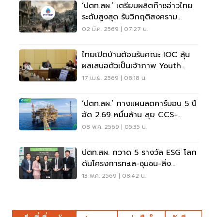
‘ปตท.สผ.’ เตรียมผลิตก๊าซอ่าวไทย
ระดับสูงสุด รับวิกฤติสงคราม
ตะวันออกกลาง
02 มี.ค. 2569 | 07:27 น.
ไทยเปิดบ้านต้อนรับคณะ IOC ลุ้น
ผลเสนอตัวเป็นเจ้าภาพ Youth
Olympic Games 2030 มิ.ย. นี้
17 เม.ย. 2569 | 08:18 น.
‘ปตท.สผ.’ กางแผนลดคาร์บอน 5 ปี
อัด 2.69 หมื่นล้าน ลุย CCS-
พลังงานสะอาด
08 พ.ค. 2569 | 05:35 น.
ปตท.สผ. กวาด 5 รางวัล ESG โลก
ดันโครงการทะเล-ชุมชน-สิ่ง
แวดล้อมสู่ความยั่งยืน
13 พ.ค. 2569 | 08:42 น.