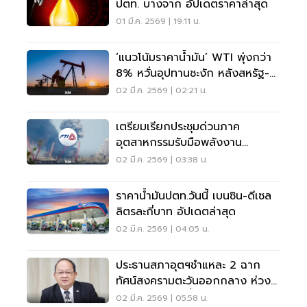
ปตท. บางจาก อัปเดตราคาล่าสุด
01 มี.ค. 2569 | 19:11 น.
‘แนวโน้มราคาน้ำมัน’ WTI พุ่งกว่า
8% หวั่นอุปทานชะงัก หลังสหรัฐ-
อิสราเอลโจมตีอิหร่าน
02 มี.ค. 2569 | 02:21 น.
เตรียมเรียกประชุมด่วนภาค
อุตสาหกรรมรับมือพลังงาน
ขาดแคลน
02 มี.ค. 2569 | 03:38 น.
ราคาน้ำมันปตท.วันนี้ เบนซิน-ดีเซล
ลิตรละกี่บาท อัปเดตล่าสุด
02 มี.ค. 2569 | 04:05 น.
ประธานสภาอุตฯชำแหละ 2 ฉาก
ทัศน์สงครามตะวันออกกลาง ห่วง
ยืดเยื้อดันราคาน้ำมัน-เงินเฟ้อพุ่ง
02 มี.ค. 2569 | 05:58 น.