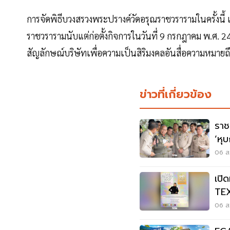
การจัดพิธีบวงสรวงพระปรางค์วัดอรุณราชวรารามในครั้งนี้
ราชวรารามนับแต่ก่อตั้งกิจการในวันที่ 9 กรกฎาคม พ.ศ. 
สัญลักษณ์บริษัทเพื่อความเป็นสิริมงคลอันสื่อความหมายถึงค
ข่าวที่เกี่ยวข้อง
ราช
‘หุ
ควา
06 ส.
เปิ
TE
06 ส.