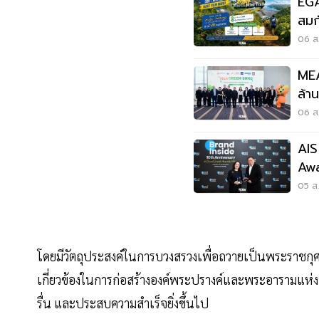
EGA
สมก
06 ส.
ME
ล้า
ไฟฟ
06 ส.
AIS
Awa
ไทย
05 ส.
โดยมีวัตถุประสงค์ในการบวงสรวงเพื่อถวายเป็นพระราชกุศ
เกี่ยวข้องในการก่อสร้างองค์พระปรางค์และพระอารามแห่งนี้
รื่น และประสบความสำเร็จยิ่งขึ้นไป