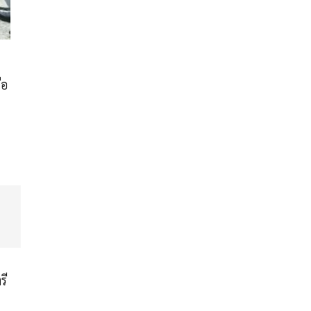
ือ
รี