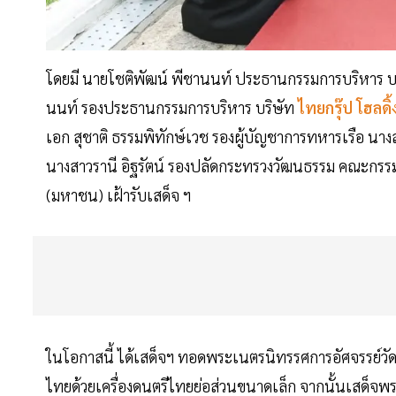
โดยมี นายโชติพัฒน์ พีชานนท์ ประธานกรรมการบริหาร บ
นนท์ รองประธานกรรมการบริหาร บริษัท
ไทยกรุ๊ป โฮลดิ้
เอก สุชาติ ธรรมพิทักษ์เวช รองผู้บัญชาการทหารเรือ นางส
นางสาวรานี อิฐรัตน์ รองปลัดกระทรวงวัฒนธรรม คณะกรร
(มหาชน) เฝ้ารับเสด็จ ฯ
ในโอกาสนี้ ได้เสด็จฯ ทอดพระเนตรนิทรรศการอัศจรรย์
ไทยด้วยเครื่องดนตรีไทยย่อส่วนขนาดเล็ก จากนั้นเสด็จ