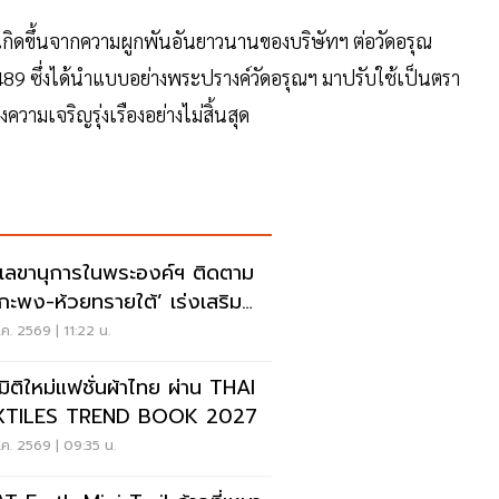
 เกิดขึ้นจากความผูกพันอันยาวนานของบริษัทฯ ต่อวัดอรุณ
2489 ซึ่งได้นำแบบอย่างพระปรางค์วัดอรุณฯ มาปรับใช้เป็นตรา
วามเจริญรุ่งเรืองอย่างไม่สิ้นสุด
เลขานุการในพระองค์ฯ ติดตาม
บกะพง-ห้วยทรายใต้’ เร่งเสริม
มมั่นคงน้ำเพชรบุรี
ค. 2569 | 11:22 น.
ดมิติใหม่แฟชั่นผ้าไทย ผ่าน THAI
XTILES TREND BOOK 2027
ค. 2569 | 09:35 น.