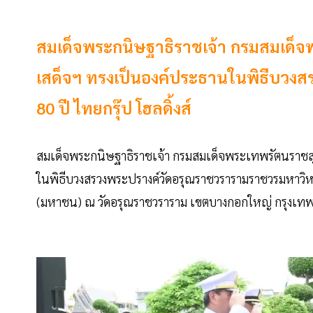
สมเด็จพระกนิษฐาธิราชเจ้า กรมสมเด็
เสด็จฯ ทรงเป็นองค์ประธานในพิธีบวงส
80 ปี ไทยกรุ๊ป โฮลดิ้งส์
สมเด็จพระกนิษฐาธิราชเจ้า กรมสมเด็จพระเทพรัตนราชส
ในพิธีบวงสรวงพระปรางค์วัดอรุณราชวรารามราชวรมหาวิหา
(มหาชน) ณ วัดอรุณราชวราราม เขตบางกอกใหญ่ กรุงเทพม