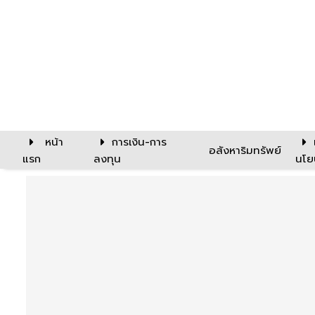
หน้า
การเงิน-การ
อสังหาริมทรัพย์
แรก
ลงทุน
นโย