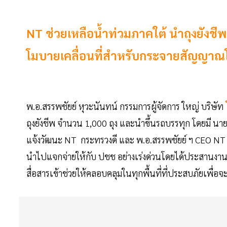
NT ช่วยเหลือน้ำท่วมภาคใต้ นำถุงยังชี
โมบายเคลื่อนที่สำหรับกระจายสัญญาณโท
พ.อ.สรรพชัยย์ หุวะนันทน์ กรรมการผู้จัดการ ใหญ่ บริษัท
ถุงยังชีพ จำนวน 1,000 ถุง และนำขึ้นรถบรรทุก โดยม
แจ้งวัฒนะ NT กระทรวงดี และ พ.อ.สรรพชัยย์ ฯ CEO NT ลง
นำไปแจกจ่ายให้กับ ปชช อย่างเร่งด่วนโดยได้ประสานงาน
สื่อสารเข้าช่วยให้คลอบคลุมในทุกพื้นที่ที่ประสบภัยเพื่อจะไ