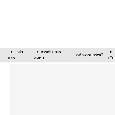
หน้า
การเงิน-การ
อสังหาริมทรัพย์
แรก
ลงทุน
นโย