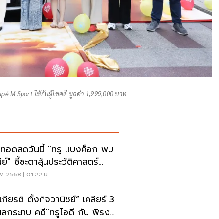
é M Sport ให้กับผู้โชคดี มูลค่า 1,999,000 บาท
ยทอดสดวันนี้ "ทรู แบงค็อก พบ
ีย์" ชี้ชะตาลุ้นประวัติศาสตร์
L2
พ. 2568 | 01:22 น.
กียรติ ตั้งกิจวานิชย์” เคลียร์ 3
ลกระทบ คดี"ทรูไอดี กับ พิรง