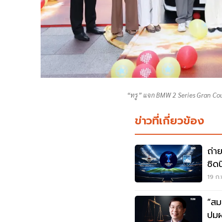
“ทรู” แจก BMW 2 Series Gran Coup
ข่าวที่เกี่ยวข้อง
ถ่า
ซิดน
AC
19 ก.
“สมเ
ปมผ