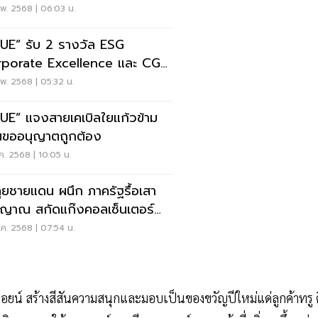
ง"
พ. 2568 | 06:03 น.
E” รับ 2 รางวัล ESG
porate Excellence และ CG
hievement 2024
พ. 2568 | 05:32 น.
UE” แจงสายเคเบิลใยแก้วข้าม
ขออนุญาตถูกต้อง
.ค. 2568 | 10:05 น.
ลุยชายแดน ผนึก ภาครัฐรื้อเสา
ญาณ สกัดแก๊งคอลเซ็นเตอร์
งข้อมูลคนไทย
.ค. 2568 | 07:54 น.
อยน์ สร้างสีสันความสนุกและมอบเป็นของขวัญปีใหม่แด่ลูกค้าทรู ด