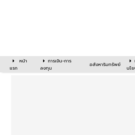
หน้า
การเงิน-การ
อสังหาริมทรัพย์
แรก
ลงทุน
นโย