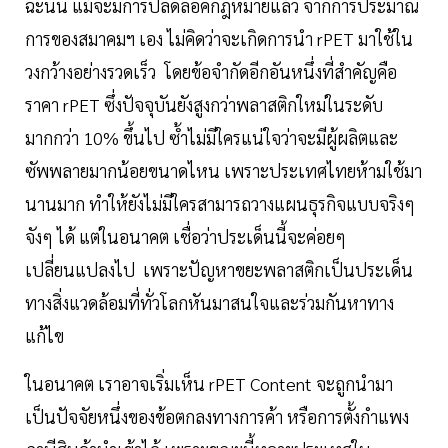
ฉะนั้น แม้จะมีการปลดล็อคกฎหมายแล้ว จากการประมาณ
การของสมาคมฯ เอง ไม่คิดว่าจะเกิดการนำ rPET
มาใช้ใน
วงกว้างอย่างรวดเร็ว โดยข้อจำกัดอีกอันหนึ่งที่สำคัญคือ
ราคา
rPET
ซึ่งปัจจุบันยังสูงกว่าพลาสติกใหม่ในระดับ
มากกว่า
10%
ขึ้นไป ซ้ำไม่มีใครแน่ใจว่าจะมีผู้ผลิตและ
ซัพพลายมากน้อยขนาดไหน เพราะประเทศไทยห้ามใช้มา
นานมาก ทำให้ยังไม่มีใครสามารถวางแผนธุรกิจแบบจริงๆ
จังๆ ได้ แต่ในอนาคต เชื่อว่าประเด็นนี้จะค่อยๆ
เปลี่ยนแปลงไป เพราะปัญหาขยะพลาสติกเป็นประเด็น
ทางสิ่งแวดล้อมที่ทั่วโลกหันมาสนใจและร่วมกันหาทาง
แก้ไข
ในอนาคต เราอาจเริ่มเห็น rPET Content
จะถูกนำมา
เป็นปัจจัยหนึ่งของข้อตกลงทางการค้า หรือการตั้งกำแพง