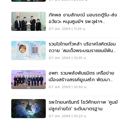
ภัคพล งามลักษณ์ มอบรถตู้รับ-ส่ง
อวัยวะ หนุนศูนย์ฯ รพ.จุฬาฯ
สภากาชาดไทย
07 ส.ค. 2569 | 11:25 น.
รวมใจไทยทั่วหล้า บริจาคโลหิตน้อม
ถวาย ‘สมเด็จพระบรมราชชนนีพันปี
หลวง’
07 ส.ค. 2569 | 10:35 น.
อพท. รวมพลังพันธมิตร เครือข่าย
เมืองสร้างสรรค์ยูเนสโก พัฒนา
เมืองอย่างยั่งยืน
07 ส.ค. 2569 | 10:30 น.
รพ.ไทยนครินทร์ โชว์ศักยภาพ ‘ศูนย์
ปลูกถ่ายไต’ ระดับมาตรฐาน
07 ส.ค. 2569 | 10:23 น.