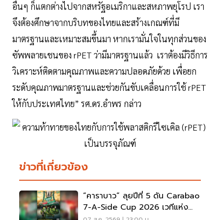
อื่นๆ ก็แตกต่างไปจากสหรัฐอเมริกาและสหภาพยุโรป เรา
จึงต้องศึกษาจากบริบทของไทยและสร้างเกณฑ์ที่มี
มาตรฐานและเหมาะสมขึ้นมา หากเรามั่นใจในทุกส่วนของ
ซัพพลายเชนของ rPET ว่ามีมาตรฐานแล้ว เราต้องมีวิธีการ
วิเคราะห์ติดตามคุณภาพและความปลอดภัยด้วย เพื่อยก
ระดับคุณภาพมาตรฐานและช่วยกันขับเคลื่อนการใช้ rPET
ให้กับประเทศไทย” รศ.ดร.อำพร กล่าว
ข่าวที่เกี่ยวข้อง
“คาราบาว” ลุยปีที่ 5 ดัน Carabao
7-A-Side Cup 2026 เวทีแห่ง
โอกาสของคนรักฟุตบอล
07 ส.ค. 2569 | 23:00 น.