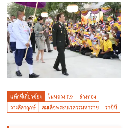
แท็กที่เกี่ยวข้อง
ในหลวง ร.9
อ่างทอง
วางศิลาฤกษ์
สมเด็จพระนเรศวรมหาราช
ราชินี