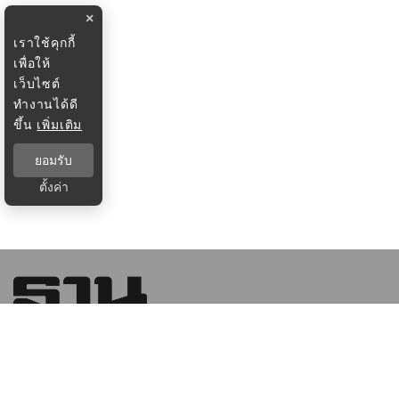
×
เราใช้คุกกี้
เพื่อให้
เว็บไซต์
ทำงานได้ดี
ขึ้น
เพิ่มเติม
ยอมรับ
ตั้งค่า
บริษัท ฐานเศรษฐกิจ มัลติมีเดีย จํากัด 1854 ชั้น 8 ถนนเทพ
รัตน แขวงบางนาใต้ เขตบางนา กรุงเทพฯ 10260