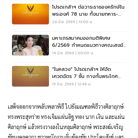
โปรดเกล้าฯ ต่อวาระราชองครักษ์ใน
พระองค์ 78 นาย ทั้งนายทหาร-
ตำรวจ
24 มิ.ย. 2569 | 13:00 น.
มหาเถรสมาคมออกมติพิเศษ
6/2569 กำหนดแนวทางคณะสงฆ์
จัดพิธีบำเพ็ญกุศลอุทิศถวายแด่
14 มิ.ย. 2569 | 00:00 น.
เจ้าฟ้าพัชรกิติยาภาฯ
"ในหลวง" โปรดเกล้าฯ ให้จัด
เศวตฉัตร 7 ชั้น กางกั้นพระโกศ
"สมเด็จเจ้าฟ้าพัชรกิติยาภาฯ"
13 มิ.ย. 2569 | 12:46 น.
เสด็จออกจากพลับพลาพิธี ไปยังมณฑลพิธีวางศิลาฤกษ์
ทรงพระสุหร่าย ทรงเจิมแผ่นอิฐ ทอง นาก เงิน และแผ่น
ศิลาฤกษ์ แล้วทรงวางลงในหลุมศิลาฤกษ์ พระสงฆ์เจริญ
ชัยมงคลคาถา ชาวพนักงานลั่นฆ้องชัย ประโคมสังข์ แตร