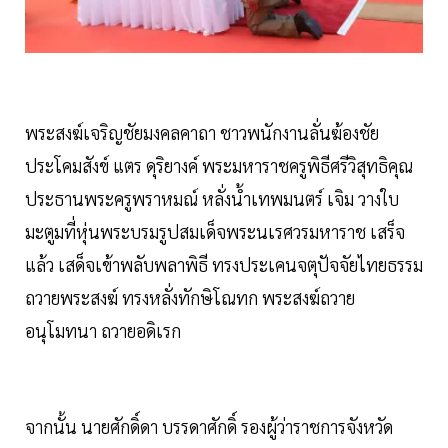
พระสงฆ์เจริญชัยมงคลคาถา ชาวพนักงานลั่นฆ้องชัย
ประโคมสังข์ แตร ดุริยางค์ พระมหาราชครูพิธีศรีวิสุทธิคุณ
ประธานพระครูพราหมณ์ หลั่งน้ำเทพมนตร์ เจิม วางใบ
มะตูมที่หุ่นพระบรมรูปสมเด็จพระนเรศวรมหาราช เสร็จ
แล้ว เสด็จเข้าพลับพลาพิธี ทรงประเคนจตุปัจจัยไทยธรรม
ถวายพระสงฆ์ ทรงหลั่งทักษิโณทก พระสงฆ์ถวาย
อนุโมทนา ถวายอดิเรก
จากนั้น นายศักดิ์ดา บรรดาศักดิ์ รองผู้ว่าราชการจังหวัด