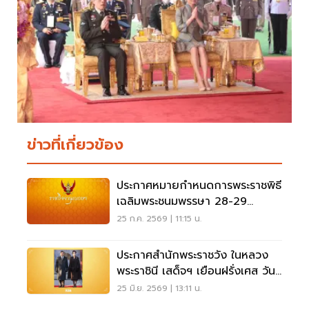
ข่าวที่เกี่ยวข้อง
ประกาศหมายกำหนดการพระราชพิธี
เฉลิมพระชนมพรรษา 28-29
กรกฎาคม 2569
25 ก.ค. 2569 | 11:15 น.
ประกาศสำนักพระราชวัง ในหลวง
พระราชินี เสด็จฯ เยือนฝรั่งเศส วันที่
28 มิ.ย.-2 ก.ค.นี้
25 มิ.ย. 2569 | 13:11 น.