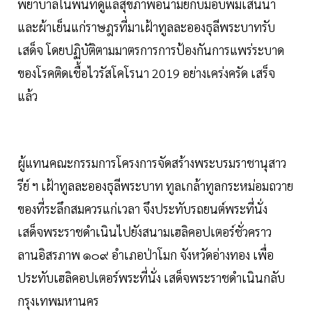
พยาบาลในพื้นที่ดูแลสุขภาพอนามัยกับมอบพิมเสนน้ำ
และผ้าเย็นแก่ราษฎรที่มาเฝ้าทูลละอองธุลีพระบาทรับ
เสด็จ โดยปฏิบัติตามมาตรการการป้องกันการแพร่ระบาด
ของโรคติดเชื้อไวรัสโคโรนา 2019 อย่างเคร่งครัด เสร็จ
แล้ว
ผู้แทนคณะกรรมการโครงการจัดสร้างพระบรมราชานุสาว
รีย์ ฯ เฝ้าทูลละอองธุลีพระบาท ทูลเกล้าทูลกระหม่อมถวาย
ของที่ระลึกสมควรแก่เวลา จึงประทับรถยนต์พระที่นั่ง
เสด็จพระราชดำเนินไปยังสนามเฮลิคอปเตอร์ชั่วคราว
ลานอิสรภาพ ๑๐๙ อำเภอป่าโมก จังหวัดอ่างทอง เพื่อ
ประทับเฮลิคอปเตอร์พระที่นั่ง เสด็จพระราชดำเนินกลับ
กรุงเทพมหานคร