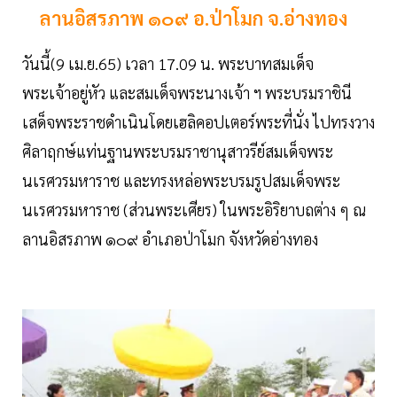
ลานอิสรภาพ ๑๐๙ อ.ป่าโมก จ.อ่างทอง
วันนี้(9 เม.ย.65) เวลา 17.09 น. พระบาทสมเด็จ
พระเจ้าอยู่หัว และสมเด็จพระนางเจ้า ฯ พระบรมราชินี
เสด็จพระราชดำเนินโดยเฮลิคอปเตอร์พระที่นั่ง ไปทรงวาง
ศิลาฤกษ์แท่นฐานพระบรมราชานุสาวรีย์สมเด็จพระ
นเรศวรมหาราช และทรงหล่อพระบรมรูปสมเด็จพระ
นเรศวรมหาราช (ส่วนพระเศียร) ในพระอิริยาบถต่าง ๆ ณ
ลานอิสรภาพ ๑๐๙ อำเภอป่าโมก จังหวัดอ่างทอง