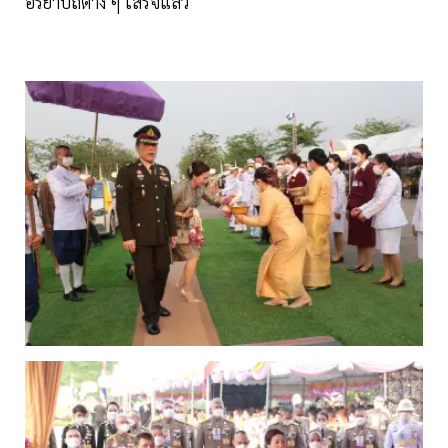
อิริยาบถต่าง ๆ เสร็จแล้ว