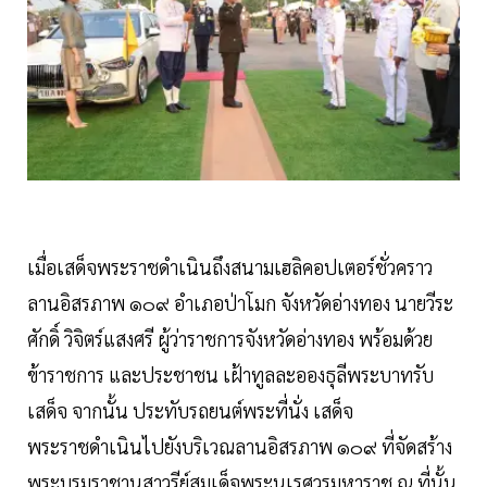
เมื่อเสด็จพระราชดำเนินถึงสนามเฮลิคอปเตอร์ชั่วคราว
ลานอิสรภาพ ๑๐๙ อำเภอป่าโมก จังหวัดอ่างทอง นายวีระ
ศักดิ์ วิจิตร์แสงศรี ผู้ว่าราชการจังหวัดอ่างทอง พร้อมด้วย
ข้าราชการ และประชาชน เฝ้าทูลละอองธุลีพระบาทรับ
เสด็จ จากนั้น ประทับรถยนต์พระที่นั่ง เสด็จ
พระราชดำเนินไปยังบริเวณลานอิสรภาพ ๑๐๙ ที่จัดสร้าง
พระบรมราชานุสาวรีย์สมเด็จพระนเรศวรมหาราช ณ ที่นั้น