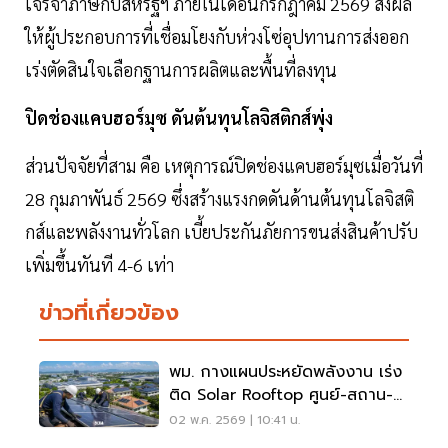
เจรจาภาษีกับสหรัฐฯ ภายในเดือนกรกฎาคม 2569 ส่งผล
ให้ผู้ประกอบการที่เชื่อมโยงกับห่วงโซ่อุปทานการส่งออก
เร่งตัดสินใจเลือกฐานการผลิตและพื้นที่ลงทุน
ปิดช่องแคบฮอร์มุซ ดันต้นทุนโลจิสติกส์พุ่ง
ส่วนปัจจัยที่สาม คือ เหตุการณ์ปิดช่องแคบฮอร์มุซเมื่อวันที่
28 กุมภาพันธ์ 2569 ซึ่งสร้างแรงกดดันด้านต้นทุนโลจิสติ
กส์และพลังงานทั่วโลก เบี้ยประกันภัยการขนส่งสินค้าปรับ
เพิ่มขึ้นทันที 4-6 เท่า
ข่าวที่เกี่ยวข้อง
พม. กางแผนประหยัดพลังงาน เร่ง
ติด Solar Rooftop ศูนย์-สถาน-
บ้าน-นิคม ทั่วประเทศ ลดค่าใช้จ่าย
02 พ.ค. 2569 | 10:41 น.