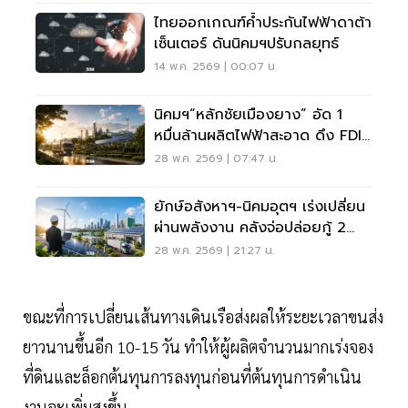
ไทยออกเกณฑ์ค้ำประกันไฟฟ้าดาต้า
เซ็นเตอร์ ดันนิคมฯปรับกลยุทธ์
14 พ.ค. 2569 | 00:07 น.
นิคมฯ“หลักชัยเมืองยาง” อัด 1
หมื่นล้านผลิตไฟฟ้าสะอาด ดึง FDI
เข้าไทย
28 พ.ค. 2569 | 07:47 น.
ยักษ์อสังหาฯ-นิคมอุตฯ เร่งเปลี่ยน
ผ่านพลังงาน คลังจ่อปล่อยกู้ 2
แสนล้าน
28 พ.ค. 2569 | 21:27 น.
ขณะที่การเปลี่ยนเส้นทางเดินเรือส่งผลให้ระยะเวลาขนส่ง
ยาวนานขึ้นอีก 10-15 วัน ทำให้ผู้ผลิตจำนวนมากเร่งจอง
ที่ดินและล็อกต้นทุนการลงทุนก่อนที่ต้นทุนการดำเนิน
งานจะเพิ่มสูงขึ้น