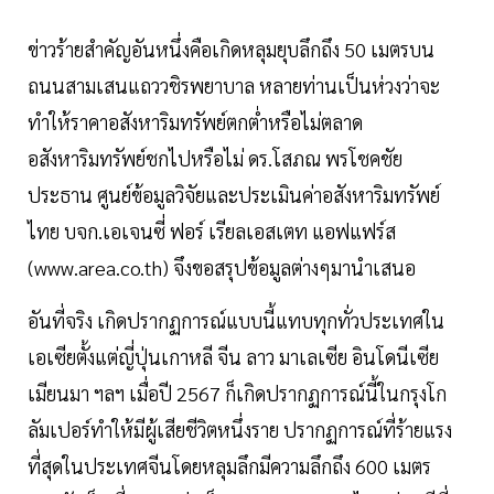
ข่าวร้ายสำคัญอันหนึ่งคือเกิดหลุมยุบลึกถึง 50 เมตรบน
ถนนสามเสนแถววชิรพยาบาล หลายท่านเป็นห่วงว่าจะ
ทำให้ราคาอสังหาริมทรัพย์ตกต่ำหรือไม่ตลาด
อสังหาริมทรัพย์ชกไปหรือไม่ ดร.โสภณ พรโชคชัย
ประธาน ศูนย์ข้อมูลวิจัยและประเมินค่าอสังหาริมทรัพย์
ไทย บจก.เอเจนซี่ ฟอร์ เรียลเอสเตท แอฟแฟร์ส
(www.area.co.th) จึงขอสรุปข้อมูลต่างๆมานำเสนอ
อันที่จริง เกิดปรากฏการณ์แบบนี้แทบทุกทั่วประเทศใน
เอเซียตั้งแต่ญี่ปุ่นเกาหลี จีน ลาว มาเลเซีย อินโดนีเซีย
เมียนมา ฯลฯ เมื่อปี 2567 ก็เกิดปรากฏการณ์นี้ในกรุงโก
ลัมเปอร์ทำให้มีผู้เสียชีวิตหนึ่งราย ปรากฏการณ์ที่ร้ายแรง
ที่สุดในประเทศจีนโดยหลุมลึกมีความลึกถึง 600 เมตร