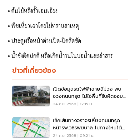
• ต้นไม้หรือรั้วเอนเอียง
• พืชเหี่ยวเฉาโดยไม่ทราบสาเหตุ
• ประตูหรือหน้าต่างเปิด-ปิดติดขัด
• น้ำขังผิดปกติ หรือเกิดน้ำวนในบ่อน้ำและลำธาร
ข่าวที่เกี่ยวข้อง
เปิดข้อมูลรถไฟฟ้าสายสีม่วง พบ
ช่วงถนนทรุด ไม่ใช่พื้นที่รับผิดชอบ
ซิโน-ไทย
24 ก.ย. 2568 | 12:15 น.
เช็คเส้นทางจราจรเลี่ยงถนนทรุด
หน้ารพ.วชิรพยบาล ไปทางไหนได้
บ้าง
24 ก.ย. 2568 | 09:21 น.