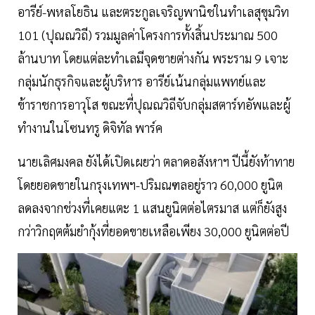
อารีย์-พหลโยธิน และตระกูลเจริญพานิชในทำเลสุขุมวิท
101 (ปุณณวิถี) รวมมูลค่าโครงการทั้งสิ้นประมาณ 500
ล้านบาท โดยแต่ละทำเลมีจุดขายต่างกัน พระราม 9 เจาะ
กลุ่มนักธุรกิจและผู้บริหาร อารีย์เน้นกลุ่มแพทย์และ
ข้าราชการอาวุโส ขณะที่ปุณณวิถีจับกลุ่มสตาร์ทอัพและผู้
ทำงานในโซนทรู ดิจิทัล พาร์ค
นายเลิศมงคล ยังได้เปิดเผยว่า ตลาดอสังหาฯ ปีนี้ยังท้าทาย
โดยยอดขายในกรุงเทพฯ-ปริมณฑลอยู่ราว 60,000 ยูนิต
ลดลงจากช่วงที่เคยแตะ 1 แสนยูนิตต่อไตรมาส แต่ก็ยังสูง
กว่าวิกฤตต้มยำกุ้งที่ยอดขายเหลือเพียง 30,000 ยูนิตต่อปี