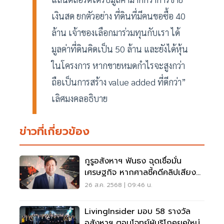
เงินสด ยกตัวอย่าง ที่ดินที่มีคนขอซื้อ 40
ล้าน เจ้าของเลือกมาร่วมทุนกับเรา ได้
มูลค่าที่ดินคิดเป็น 50 ล้าน และยังได้หุ้น
ในโครงการ หากขายหมดกำไรจะสูงกว่า
ถือเป็นการสร้าง value added ที่ดีกว่า”
เลิศมงคลอธิบาย
ข่าวที่เกี่ยวข้อง
กูรูอสังหาฯ ฟันธง ฉุดเชื่อมั่น
เศรษฐกิจ หากศาลชี้คดีคลิปเสียง
ทำนายกฯหลุดเก้าอี้
26 ส.ค. 2568 | 09:46 น.
LivingInsider มอบ 58 รางวัล
อสังหาฯ ตอบโจทย์ผู้บริโภคยุคใหม่