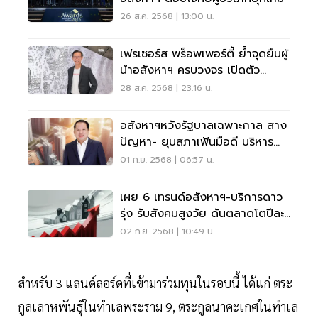
26 ส.ค. 2568 | 13:00 น.
เฟรเซอร์ส พร็อพเพอร์ตี้ ย้ำจุดยืนผู้
นำอสังหาฯ ครบวงจร เปิดตัว
แคมเปญใหญ่
28 ส.ค. 2568 | 23:16 น.
อสังหาฯหวังรัฐบาลเฉพาะกาล สาง
ปัญหา- ยุบสภาเฟ้นมือดี บริหาร
ประเทศ -ปรับโครงสร้างเศรษฐกิจ
01 ก.ย. 2568 | 06:57 น.
ระยะยาว
เผย 6 เทรนด์อสังหาฯ-บริการดาว
รุ่ง รับสังคมสูงวัย ดันตลาดโตปีละ
5%
02 ก.ย. 2568 | 10:49 น.
สำหรับ 3 แลนด์ลอร์ดที่เข้ามาร่วมทุนในรอบนี้ ได้แก่ ตระ
กูลเลาหพันธุ์ในทำเลพระราม 9, ตระกูลนาคะเกศในทำเล