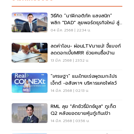
วิธีคิด “นาฬิกอติภัค แสงสนิท”
พลิก "DAD" ลุยพอร์ตธุรกิจใหม่ สู่
ความยั่งยืน
04 มี.ค. 2568 | 22:34 น.
ลดค่าโอน- ผ่อนLTVมาแน่! จี้แบงก์
ลดดอกเบี้ยMRR ช่วยคนซื้อบ้าน
13 มี.ค. 2568 | 23:52 น.
“เศรษฐา” แนะไทยเร่งผุดเมกะโปร
เจ็กต์ -อสังหาฯ ​บริหารแคชโฟลว์
14 มี.ค. 2568 | 02:13 น.
RML ลุย "ลักชัวรี่มิกซ์ยูส" ภูเก็ต
Q2 หลังยอดขายหุ้นกู้เกินเป้า
14 มี.ค. 2568 | 03:56 น.