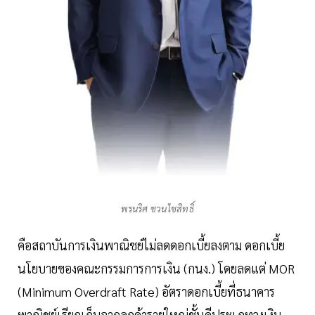
พรนริศ ชวนไชสิทธิ์
คือสถาบันการเงินพาณิชย์ไม่ลดดอกเบี้ยลงตาม ดอกเบี้ย
นโยบายของคณะกรรมการการเงิน (กนง.) โดยลดแต่ MOR
(Minimum Overdraft Rate) อัตราดอกเบี้ยที่ธนาคาร
พาณิชย์เรียกเก็บจากลูกค้ารายใหญ่ชั้นดีประเภทวงเงิน