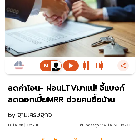
ลดค่าโอน- ผ่อนLTVมาแน่! จี้แบงก์
ลดดอกเบี้ยMRR ช่วยคนซื้อบ้าน
By
ฐานเศรษฐกิจ
13 มี.ค. 68 | 23:52 น.
อัปเดตล่าสุด :
14 มี.ค. 68 | 10:27 น.