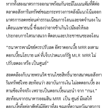
หากทั้งสองมาตรการออกมาพร้อมกันจะมีโมเมนตัมที่ดีต่อ
ตลาดอสังหาริมทรัพย์ขณะกระทรวงการคลังมีแนวโน้มออก
มาตรการลดหย่อนค่าธรรมเนียมการโอนและจดจำนอง ใน
เดือนเมษายนนี้ ซึ่งมองว่าอาจช้าเกินไปมีผลให้ผล
ประกอบการไตรมาสแรก ติดลบและประชาชนชะลอโอน
“ธนาคารพาณิชย์ควรปรับลด อัตราดอกเบี้ย MRR ลงตาม
ดอกเบี้ยนโยบาย แต่ ที่เจ็บปวดแบงก์รัฐ MLR MRR ไม่
ปรับลดลง หรือ เป็นศูนย์”
สอดคล้องกับนายพรนริศ ชวนไชยสิทธิ์นายกสมาคมอสังหา
ริมทรัพย์ไทย สะท้อนว่า สถาบันการเงิน ไม่ลดดอกเบี้ย ลง
ตามข้อเท็จจริง เพราะเป็นดอกเบี้ยแนะนำ จาก “กนง.”
สะท้อนจากธนาคารออมสิน MRR เป็น ศูนย์ มีผลให้
ดอกเบี้ยที่อยู่อาศัยยังมีอัตราที่สูง ขณะที่ความหวังมาตรการ