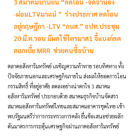
3 สมาคมบ้านยัน “ลดโอน -จดจำนอง
-ผ่อนLTVมาแน่ ” ร่างประกาศ ลดโอน
อยู่กฤษฎีกา -LTV “กนส.” ธปท.ประชุม
20 มี.ค.วอน มีผลใช้ไตรมาส1 จี้แบงก์ลด
ดอกเบี้ย MRR ช่วยคนซื้อบ้าน
ตลาดอสังหาริมทรัพย์ เผชิญความท้าทาย รอบทิศทาง ทั้ง
ปัจจัยภายนอกและเศรษฐกิจภายใน ส่งผลให้ยอดการโอน
กรรมสิทธิ์ ที่อยู่อาศัย ลดลงอย่างน่าตกใจ 3 สมาคม
อสังหาริมทรัพย์ ประกอบด้วย สมาคมธุรกิจบ้านจัดสรร
สมาคมอสังหาริมทรัพย์ไทยและสมาคมอาคารชุดไทย เข้า
พบรัฐมนตรีว่าการกระทรวงการคลัง ยื่นข้อเสนอช่วยผลัก
ดันมาตรการกระตุ้นเศรษฐกิจผ่านภาคอสังหาริมทรัพย์