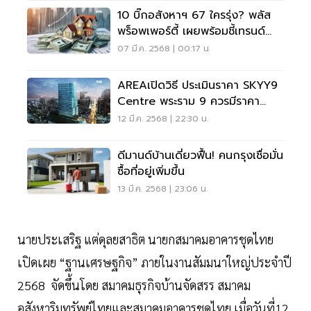
10 บิ๊กอสังหาฯ 67 ใครรุ่ง? พลัส
พร็อพเพอร์ตี้ เผยพร้อมชี้เทรนด์
ตลาดปี 68
07 มี.ค. 2568 | 00:17 น.
AREAเปิดวิธี ประเมินราคา SKYY9
Centre พระราม 9 ควรมีราคา
เท่าใด
12 มี.ค. 2568 | 22:30 น.
ดีมานด์บ้านเดี่ยวฟื้น! คนกรุงเชื่อมั่น
ซื้อที่อยู่เพิ่มขึ้น
13 มี.ค. 2568 | 23:06 น.
นายประเสริฐ แต่ดุลยสาธิต นายกสมาคมอาคารชุดไทย
เปิดเผย “ฐานเศรษฐกิจ” ภายในงานสัมมนาใหญ่ประจำปี
2568 จัดขึ้นโดย สมาคมธุรกิจบ้านจัดสรร สมาคม
อสังหาริมทรัพย์ไทยและสมาคมอาคารชุดไทย เมื่อวันที่12