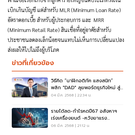
เบิกเกินบัญชี แต่สำหรับ MLR (Minimum Loan Rate)
อัตราดอกเบี้ย สำหรับผู้ประกอบการ และ MRR
(Minimum Retail Rate) สินเชื่อที่อยู่อาศัยสำหรับ
ประชาชนลดลงเล็กน้อยจนแทบไม่เห็นการเปลี่ยนแปลง
ส่งผลให้ไปไม่ถึงผู้บริโภค
ข่าวที่เกี่ยวข้อง
วิธีคิด “นาฬิกอติภัค แสงสนิท”
พลิก "DAD" ลุยพอร์ตธุรกิจใหม่ สู่
ความยั่งยืน
04 มี.ค. 2568 | 22:34 น.
รายได้ลด-กำไรหดปี67 อสังหาฯ
เร่งเครื่องยนต์ -หวังยาแรง
LTVกระตุ้นกำลังซื้อ
06 มี.ค. 2568 | 21:12 น.