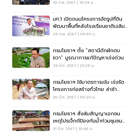
น้ำแล้งลพบุรี
10 ก.พ. 2567 | 10:24 น.
มท.1 เปิดถนนโครงการจัดรูปที่ดิน
พัฒนาพื้นที่หลังโรงเรียนชาติเฉลิม
ระนอง
29 ก.พ. 2567 | 09:49 น.
กรมโยธาฯ ตั้ง “สถานีดักผักตบ
ชวา” บูรณาการแก้ปัญหาเร่งด่วน
29 มี.ค. 2567 | 23:29 น.
กรมโยธาฯ ใช้มาตรการเข้ม เร่งรัด
โครงการก่อสร้างทั่วไทย ล่าช้า
ยกเลิกสัญญา
30 มี.ค. 2567 | 00:24 น.
กรมโยธาฯ สั่งล้มสัญญาเอกชน
เหตุโปรเจ็กต์ป้องกันน้ำท่วมชุมชนป่า
ตอง ดีเลย์
31 มี.ค. 2567 | 10:46 น.