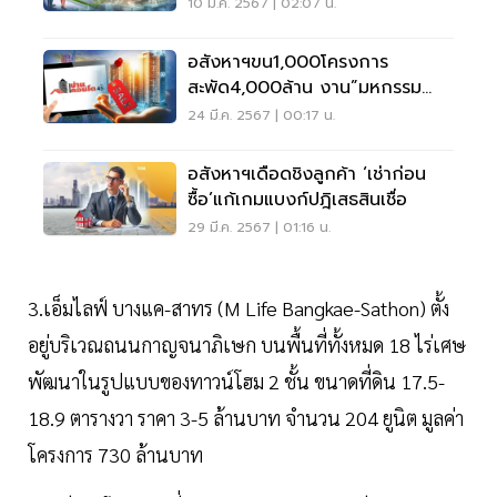
-รีเทล ปรับตัว
10 มี.ค. 2567 | 02:07 น.
อสังหาฯขน1,000โครงการ
สะพัด4,000ล้าน งาน”มหกรรม
บ้าน-คอนโด”
24 มี.ค. 2567 | 00:17 น.
อสังหาฯเดือดชิงลูกค้า ‘เช่าก่อน
ซื้อ’แก้เกมแบงก์ปฎิเสธสินเชื่อ
29 มี.ค. 2567 | 01:16 น.
3.เอ็มไลฟ์ บางแค-สาทร (M Life Bangkae-Sathon) ตั้ง
อยู่บริเวณถนนกาญจนาภิเษก บนพื้นที่ทั้งหมด 18 ไร่เศษ
พัฒนาในรูปแบบของทาวน์โฮม 2 ชั้น ขนาดที่ดิน 17.5-
18.9 ตารางวา ราคา 3-5 ล้านบาท จำนวน 204 ยูนิต มูลค่า
โครงการ 730 ล้านบาท