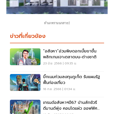
ทำเลพรานนกสาย1
ข่าวที่เกี่ยวข้อง
“อสังหา”อ่วมพิษดอกเบี้ยขาขึ้น
พลิกเกมเจาะตลาดบน-ต่างชาติ
23 มิ.ย. 2566 | 09:35 น.
บิ๊กเนมท่วมลงทุนภูเก็ต รับแผนรัฐ
ฟื้นท่องเที่ยว
16 ก.ย. 2566 | 01:34 น.
เทรนด์อสังหาฯปี67 บ้านลักชัวรี
ดีมานด์พุ่ง คอนโดแผ่ว ออฟฟิศ