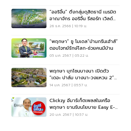
“ออริจิ้น” ดึงกลุ่มดุสิตธานี เนรมิต
อาณาจักร ออริจิ้น รีสอร์ท เวิลด์
เขาใหญ่
26 ธ.ค. 2566 | 10:19 น.
“พฤกษา” ชู โมเดล”บ้านกรีนเฮ้าส์”
ตอบโจทย์รักษ์โลก-ช่วยคนมีบ้าน
05 ม.ค. 2567 | 05:22 น.
พฤกษา บุกโซนบางนา เปิดตัว
“เดอะ ปาล์ม บางนา-วงแหวน 2”
เจาะกลุ่มกำลังซื้อสูง
14 ม.ค. 2567 | 05:57 น.
Clickzy อีมาร์เก็ตเพลสในเครือ
พฤกษา ขานรับนโยบาย Easy E-
Receipt
20 ม.ค. 2567 | 10:57 น.