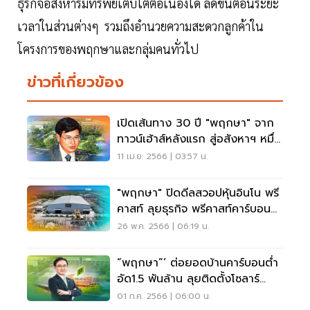
ธุรกิจอสังหาริมทรัพย์เติบโตต่อเนื่องได้ ลดขั้นตอนระยะ
เวลาในส่วนต่างๆ รวมถึงอำนวยความสะดวกลูกค้าใน
โครงการของพฤกษาและกลุ่มคนทั่วไป
ข่าวที่เกี่ยวข้อง
เปิดเส้นทาง 30 ปี "พฤกษา" จาก
ทาวน์เฮ้าส์หลังแรก สู่อสังหาฯ หมื่น
ล้าน
11 เม.ย. 2566 | 03:57 น.
"พฤกษา" ปิดดีลสวอปหุ้นอินโน พรี
คาสท์ ลุยธุรกิจ พรีคาสท์คาร์บอน
ต่ำ
26 พ.ค. 2566 | 06:19 น.
“พฤกษา”’ ต่อยอดบ้านคาร์บอนตํ่า
อัด1.5 พันล้าน ลุยติดตั้งโซลาร์
รูฟท็อป
01 ก.ค. 2566 | 06:00 น.