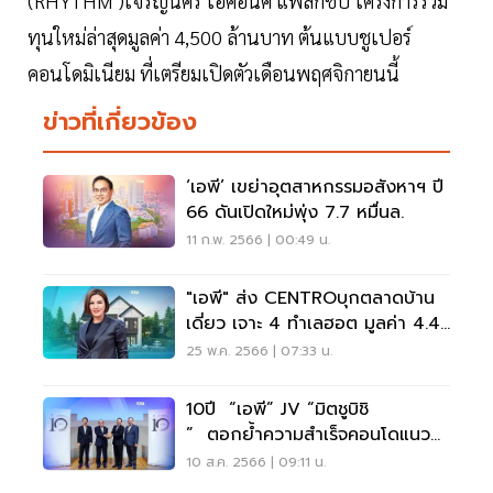
(RHYTHM )เจริญนคร ไอคอนิค แฟล็กชิป โครงการร่วม
ทุนใหม่ล่าสุดมูลค่า 4,500 ล้านบาท ต้นแบบชูเปอร์
คอนโดมิเนียม ที่เตรียมเปิดตัวเดือนพฤศจิกายนนี้
ข่าวที่เกี่ยวข้อง
‘เอพี’ เขย่าอุตสาหกรรมอสังหาฯ ปี
66 ดันเปิดใหม่พุ่ง 7.7 หมื่นล.
11 ก.พ. 2566 | 00:49 น.
"เอพี" ส่ง CENTROบุกตลาดบ้าน
เดี่ยว เจาะ 4 ทำเลฮอต มูลค่า 4.4
พันล้าน
25 พ.ค. 2566 | 07:33 น.
10ปี “เอพี” JV “มิตชูบิชิ
” ตอกย้ำความสำเร็จคอนโดแนว
รถไฟฟ้า แสนล้าน
10 ส.ค. 2566 | 09:11 น.