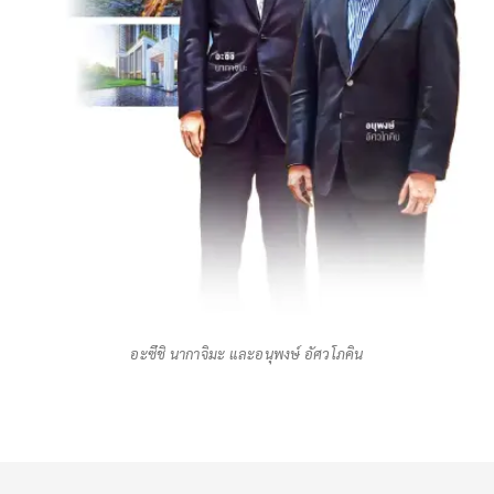
อะซึชิ นากาจิมะ และอนุพงษ์ อัศวโภคิน