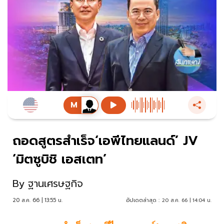
ถอดสูตรสำเร็จ‘เอพีไทยแลนด์’ JV
‘มิตซูบิชิ เอสเตท’
By
ฐานเศรษฐกิจ
20 ส.ค. 66 | 13:55 น.
อัปเดตล่าสุด :
20 ส.ค. 66 | 14:04 น.