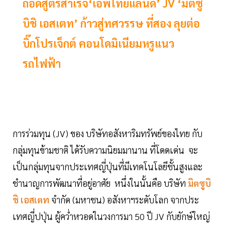
ถอดสูตรสำเร็จ‘เอพีไทยแลนด์’ JV ‘มิตซู
บิชิ เอสเตท’ ก้าวสู่ทศวรรษ ที่สอง ลุยต่อ
บิ๊กโปรเจ็กต์ คอนโดมิเนียมหรูแนว
รถไฟฟ้า
การร่วมทุน (JV) ของ บริษัทอสังหาริมทรัพย์ของไทย กับ
กลุ่มทุนข้ามชาติ ได้รับความนิยมมานาน ที่โดดเด่น จะ
เป็นกลุ่มทุนจากประเทศญี่ปุ่นที่มีเทคโนโลยีชั้นสูงและ
ชำนาญการพัฒนาที่อยู่อาศัย หนึ่งในนั้นคือ บริษัท
มิตซูบิ
ชิ เอสเตท
จำกัด (มหาชน) อสังหาฯระดับโลก จากประ
เทศญี่ปปุ่น ผู้ควํ่าหวอดในวงการมา 50 ปี JV กับยักษ์ใหญ่