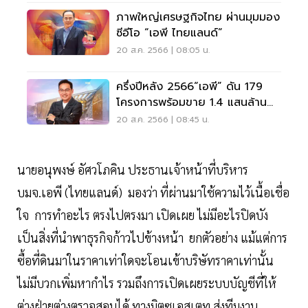
ภาพใหญ่เศรษฐกิจไทย ผ่านมุมมอง
ซีอีโอ “เอพี ไทยแลนด์”
20 ส.ค. 2566 | 08:05 น.
ครึ่งปีหลัง 2566“เอพี” ดัน 179
โครงการพร้อมขาย 1.4 แสนล้าน
เขย่าตลาด
20 ส.ค. 2566 | 08:45 น.
นายอนุพงษ์ อัศวโภคิน ประธานเจ้าหน้าที่บริหาร
บมจ.เอพี (ไทยแลนด์) มองว่า ที่ผ่านมาใช้ความไว้เนื้อเชื่อ
ใจ การทำอะไร ตรงไปตรงมา เปิดเผย ไม่มีอะไรปิดบัง
เป็นสิ่งที่นำพาธุรกิจก้าวไปข้างหน้า ยกตัวอย่าง แม้แต่การ
ซื้อที่ดินมาในราคาเท่าใดจะโอนเข้าบริษัทราคาเท่านั้น
ไม่มีบวกเพิ่มหากำไร รวมถึงการเปิดเผยระบบบัญชีที่ให้
ต่างฝ่ายต่างตรวจสอบได้ ทางมิตซูเอสเตท ส่งทีมงาน