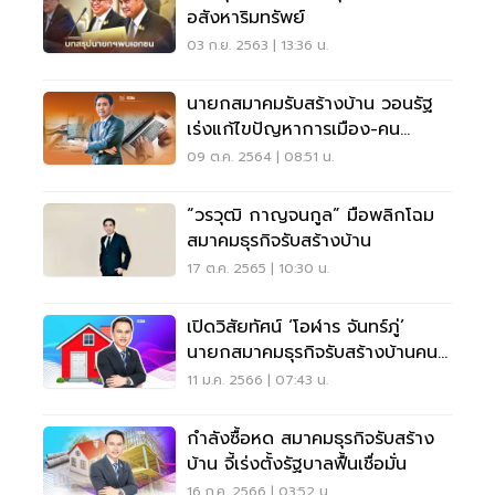
อสังหาริมทรัพย์
03 ก.ย. 2563 | 13:36 น.
นายกสมาคมรับสร้างบ้าน วอนรัฐ
เร่งแก้ไขปัญหาการเมือง-คน
ตกงาน
09 ต.ค. 2564 | 08:51 น.
“วรวุฒิ กาญจนกูล” มือพลิกโฉม
สมาคมธุรกิจรับสร้างบ้าน
17 ต.ค. 2565 | 10:30 น.
เปิดวิสัยทัศน์ ‘โอฬาร จันทร์ภู่’
นายกสมาคมธุรกิจรับสร้างบ้านคน
ใหม่
11 ม.ค. 2566 | 07:43 น.
กำลังซื้้อหด สมาคมธุรกิจรับสร้าง
บ้าน จี้เร่งตั้งรัฐบาลฟื้นเชื่อมั่น
16 ก.ค. 2566 | 03:52 น.