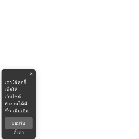
×
เราใช้คุกกี้
เพื่อให้
เว็บไซต์
ทำงานได้ดี
ขึ้น
เพิ่มเติม
ยอมรับ
ตั้งค่า