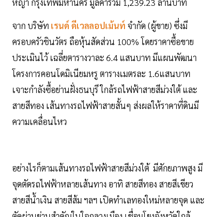
หญ้า กรุงเทพมหานคร มูลค่ารวม 1,239.23 ล้านบาท
จาก บริษัท
เรนด์ ดีเวลลอปเม้นท์
จำกัด (ผู้ขาย) ซึ่งมี
ครอบครัวชินวัตร ถือหุ้นสัดส่วน 100% โดยราคาซื้อขาย
ประเมินไว้ เฉลี่ยตารางวาละ 6.4 แสนบาท มีแผนพัฒนา
โครงการคอนโดมิเนียมหรู ตารางเมตรละ 1.6แสนบาท
เจาะกำลังซื้อย่านฝั่งธนบุรี ใกล้รถไฟฟ้าสายสีม่วงใต้ และ
สายสีทอง เส้นทางรถไฟฟ้าสายสั้นๆ ส่งผลให้ราคาที่ดินมี
ความเคลื่อนไหว
อย่างไรก็ตามเส้นทางรถไฟฟ้าสายสีม่วงใต้ มีศักยภาพสูง มี
จุดตัดรถไฟฟ้าหลายเส้นทาง อาทิ สายสีทอง สายสีเขียว
สายสีน้ำเงิน สายสีส้ม ฯลฯ เปิดทำเลทองใหม่หลายจุด และ
ตัดผ่านย่านสำคัญในใจกลางเมือง เชื่อมโยงจังหวัดใกล้