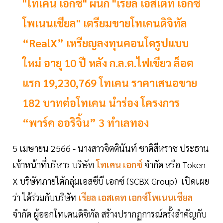
"โทเคน เอกซ์" ผนึก "เรียล เอสเตท เอกซ์
โพเนนเชียล" เตรียมขายโทเคนดิจิทัล
“RealX” เหรียญลงทุนคอนโดรูปแบบ
ใหม่ อายุ 10 ปี หลัง ก.ล.ต.ไฟเขียว ล็อต
แรก 19,230,769 โทเคน ราคาเสนอขาย
182 บาทต่อโทเคน นำร่อง โครงการ
“พาร์ค ออริจิ้น” 3 ทำเลทอง
5 เมษายน 2566 - นางสาวจิตตินันท์ ชาติสีหราช ประธาน
เจ้าหน้าที่บริหาร บริษัท
โทเคน เอกซ์
จำกัด หรือ Token
X บริษัทภายใต้กลุ่มเอสซีบี เอกซ์ (SCBX Group) เปิดเผย
ว่า ได้ร่วมกับบริษัท
เรียล เอสเตท เอกซ์โพเนนเชียล
จำกัด ผู้ออกโทเคนดิจิทัล สร้างปรากฏการณ์ครั้งสำคัญกับ