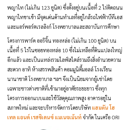
พญาไท (ไม่เกิน 123 ยูนิต) ซึ่งตั้งอยู่บนเนื้อที่ 2 ไร่ติดถนน
พญาไทขาเข้า มีจุดเด่นด้านทำเลที่อยู่ใกล้รถไฟฟ้าบีทีเอส
และแอร์พอร์ตเรลลิงก์ โรงพยาบาลและสถาบันการศึกษา
โครงการพาร์ค ออริจิ้น ทองหล่อ (ไม่เกิน 100 ยูนิต) บน
เนื้อที่ 5 ไร่ในซอยทองหล่อ 10 ซึ่งไม่เหลือที่ดินแปลงใหญ่
อีกแล้ว และเป็นแหล่งรวมไลฟ์สไตล์รวมถึงสิ่งอำนวยความ
สะดวก อาทิ ห้างสรรพสินค้า คอมมูนิตี้มอลล์ โรงเรียน
นานาชาติ โรงพยาบาล ฯลฯ จึงเป็นนิยมจากผู้เช่าโดย
เฉพาะชาวต่างชาติที่เข้ามาอยู่อาศัยระยะยาว ซึ่งทุก
โครงการออกแบบและใช้วัสดุคุณภาพสูง อาคารอยู่ใน
สภาพใหม่ และจะบริหารจัดการโดยบริษัท
แฮมตัน โฮ
เทล แอนด์ เรสซิเดนซ์ แมเนจเม้นท์
จำกัด ในเครือ ORI