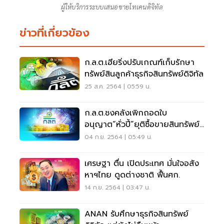
ผู้ให้บริการระบบเสนอขายโทเคนดิจิทัล
ข่าวที่เกี่ยวข้อง
ก.ล.ต.เฮียริ่งปรับเกณฑ์เก็บรักษา
ทรัพย์สินลูกค้าธุรกิจสินทรัพย์ดิจิทัล
25 ส.ค. 2564 | 05:59 น.
ก.ล.ต.ชงคลังเพิกถอดใบ
อนุญาต“หั่วปี้”ยุติซื้อขายสินทรัพย์
ดิจิทัล
04 ก.ย. 2564 | 05:49 น.
เศรษฐา ตื่น เปิดประเทศ มั่นใจอสัง
หาฯไทย ดูดต่างชาติ ฟื้นศก.
14 ก.ย. 2564 | 03:47 น.
ANAN รับศึกษาธุรกิจสินทรัพย์