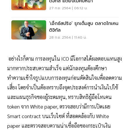
ดิจิทัล แต่ยังไม่คืบหน้า
27 ก.ย. 2564 | 06:12 น.
‘เอ็กซ์สปริง’ รุกเต็มสูบ ตลาดโทเคน
ดิจิทัล
28 ก.ย. 2564 | 11:40 น.
อย่างไรก็ตาม การลงทุนใน ICO มีโอกาสได้ผลตอบแทนสูง
มากหากประสบความสำเร็จ แต่นักลงทุนต้องศึกษา
ทำความเข้าใจรูปแบบการลงทุนก่อนตัดสินใจเพื่อลดความ
เสี่ยง โดยจำเป็นต้องทราบถึงจุดประสงค์การนำเงินไปใช้
และแผนธุรกิจของผู้ระดมทุน, ทราบสิทธิผู้ถือโทเคน
token จาก White paper, ตรวจสอบว่ามีการเปิดเผย
Smart contract บนเว็บไซต์ ที่สอดคล้องกับ White
paper และตรวจสอบความน่าเชื่อถือของกระเป๋าเงิน