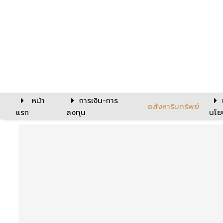
หน้า
การเงิน-การ
อสังหาริมทรัพย์
แรก
ลงทุน
นโย