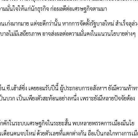
ามมั่นใจให้แก่นักธุรกิจ ก่อผลดีต่อเศรษฐกิจตามมา
เก่งมากมาย แต่จะดีกว่านั้น หากการจัดตั้งรัฐบาลใหม่ สำเร็จลุล่ว
ัฐบาลไม่มีเสถียรภาพ อาจส่งผลต่อความมั่นคงในแนวนโยบายต่างๆ
ซี.เฮ้าส์ซิ่ง เคยยอมรับปีนี้ ผู้ประกอบการอสังหาฯ ยังมีความท้าท
นบวก เป็นเพียงตัวสะท้อนอย่างหนึ่ง เพราะยังมีหลายปัจจัยต้อง
วามคึกคักในระบบเศรษฐกิจในระยะสั้น พบหลายพรรคการเมืองมีนโย
ินเดือนคนจบใหม่ ด้วยตัวเลขที่แตกต่างกัน ถือเป็นกลไกทางการเมื