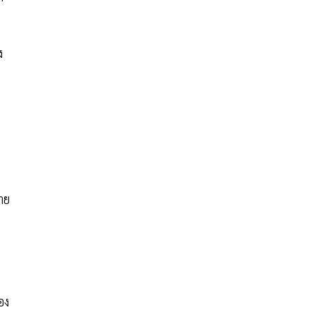
ง
าย
อง