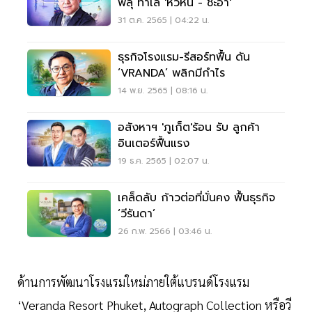
พลุ ทำเล 'หัวหิน - ชะอำ'
31 ต.ค. 2565 | 04:22 น.
ธุรกิจโรงแรม-รีสอร์ทฟื้น ดัน
‘VRANDA’ พลิกมีกำไร
14 พ.ย. 2565 | 08:16 น.
อสังหาฯ 'ภูเก็ต'ร้อน รับ ลูกค้า
อินเตอร์ฟื้นแรง
19 ธ.ค. 2565 | 02:07 น.
เคล็ดลับ ก้าวต่อที่มั่นคง ฟื้นธุรกิจ
‘วีรันดา’
26 ก.พ. 2566 | 03:46 น.
ด้านการพัฒนาโรงแรมใหม่ภายใต้แบรนด์โรงแรม
‘Veranda Resort Phuket, Autograph Collection หรือวี