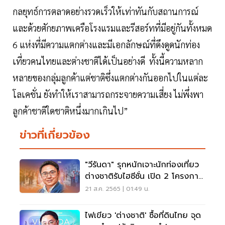
กลยุทธ์การตลาดอย่างรวดเร็วให้เท่าทันกับสถานการณ์
และด้วยศักยภาพเครือโรงแรมและรีสอร์ทที่มีอยู่กันทั้งหมด
6 แห่งที่มีความแตกต่างและมีเอกลักษณ์ที่ดึงดูดนักท่อง
เที่ยวคนไทยและต่างชาติได้เป็นอย่างดี ทั้งนี้ความหลาก
หลายของกลุ่มลูกค้าแต่ชาติซึ่งแตกต่างกันออกไปในแต่ละ
โลเคชั่น ยังทำให้เราสามารถกระจายความเสี่ยง ไม่พึ่งพา
ลูกค้าชาติใดชาติหนึ่งมากเกินไป”
ข่าวที่เกี่ยวข้อง
"วีรันดา" รุกหนักเจาะนักท่องเที่ยว
ต่างชาติรับไฮซีซั่น เปิด 2 โครงการ
ใหม่
21 ส.ค. 2565 | 01:49 น.
ไฟเขียว 'ต่างชาติ' ซื้อที่ดินไทย จุด