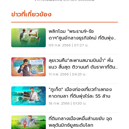
ข่าวที่เกี่ยวข้อง
พลิกโฉม "พระราม9-รัช
ดาฯ"ศูนย์กลางธุรกิจใหม่ ที่ดินพุ่ง
วาละ 2 ล้าน
09 ก.พ. 2566 | 07:27 น.
ลุยเวนคืน"สะพานสนามบินนํ้า" หั่น
แนว สิ้นสุด ติวานนท์ ดันราคาที่ดิน
พุ่ง
11 ก.พ. 2566 | 04:25 น.
"ภูเก็ต" เมืองท่องเที่ยวทำเลทอง
หาดกมลา ที่ดินพุ่งไร่ละ 55 ล้าน
16 ก.พ. 2566 | 01:30 น.
ที่ดินกลางเมืองหมื่นล้านขยับ จุด
พลุดันมิกซ์ยูสระดับโลก