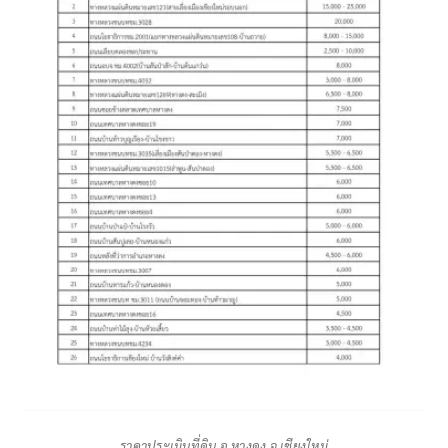
ราคาประเมินที่ดิน อ.หางดง จ.เชียงใหม่