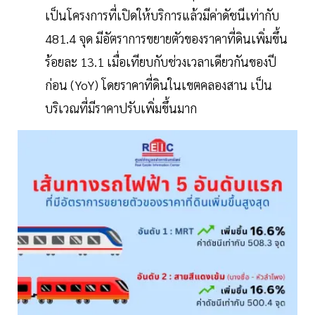
เป็นโครงการที่เปิดให้บริการแล้วมีค่าดัชนีเท่ากับ
481.4 จุด มีอัตราการขยายตัวของราคาที่ดินเพิ่มขึ้น
ร้อยละ 13.1 เมื่อเทียบกับช่วงเวลาเดียวกันของปี
ก่อน (YoY) โดยราคาที่ดินในเขตคลองสาน เป็น
บริเวณที่มีราคาปรับเพิ่มขึ้นมาก