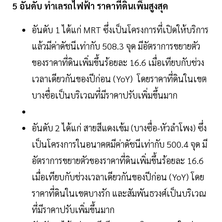
5 อันดับ ทำเลรถไฟฟ้า ราคาที่ดินเพิ่มสูงสุด
อันดับ 1 ได้แก่ MRT ซึ่งเป็นโครงการที่เปิดให้บริการ
แล้วมีค่าดัชนีเท่ากับ 508.3 จุด มีอัตราการขยายตัว
ของราคาที่ดินเพิ่มขึ้นร้อยละ 16.6 เมื่อเทียบกับช่วง
เวลาเดียวกันของปีก่อน (YoY) โดยราคาที่ดินในเขต
บางซื่อเป็นบริเวณที่มีราคาปรับเพิ่มขึ้นมาก
อันดับ 2 ได้แก่ สายสีแดงเข้ม (บางซื่อ-หัวลำโพง) ซึ่ง
เป็นโครงการในอนาคตมีค่าดัชนีเท่ากับ 500.4 จุด มี
อัตราการขยายตัวของราคาที่ดินเพิ่มขึ้นร้อยละ 16.6
เมื่อเทียบกับช่วงเวลาเดียวกันของปีก่อน (YoY) โดย
ราคาที่ดินในเขตบางรัก และสัมพันธวงศ์เป็นบริเวณ
ที่มีราคาปรับเพิ่มขึ้นมาก