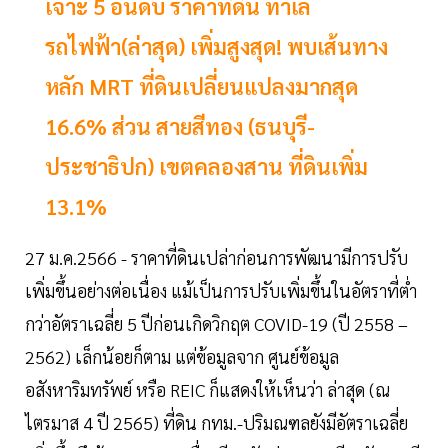
เจาะ 5 อันดับ ราคาที่ดิน ทำเล
รถไฟฟ้า(ล่าสุด) เพิ่มสูงสุด! พบเส้นทาง
หลัก MRT ที่ดินเปลี่ยนแปลงมากสุด
16.6% ส่วน สายสีทอง (ธนบุรี-
ประชาธิปก) เขตคลองสาน ที่ดินเพิ่ม
13.1%
27 ม.ค.2566 - ราคาที่ดินเปล่าก่อนการพัฒนามีการปรับ
เพิ่มขึ้นอย่างต่อเนื่อง แม้เป็นการปรับเพิ่มขึ้นในอัตราที่ต่ำ
กว่าอัตราเฉลี่ย 5 ปีก่อนเกิดวิกฤต COVID-19 (ปี 2558 –
2562) เล็กน้อยก็ตาม แต่ข้อมูลจาก ศูนย์ข้อมูล
อสังหาริมทรัพย์ หรือ REIC ก็แสดงให้เห็นว่า ล่าสุด (ณ
ไตรมาส 4 ปี 2565) ที่ดิน กทม.-ปริมณฑลยังมีอัตราเฉลี่ย