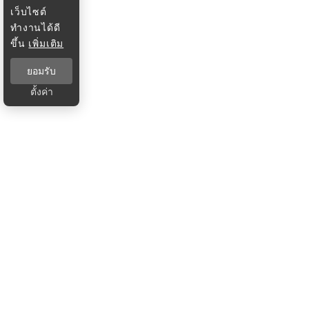
เว็บไซต์
ทำงานได้ดี
ขึ้น
เพิ่มเติม
ยอมรับ
ตั้งค่า