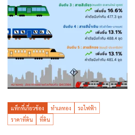
แท็กที่เกี่ยวข้อง
ทำเลทอง
รถไฟฟ้า
ราคาที่ดิน
ที่ดิน