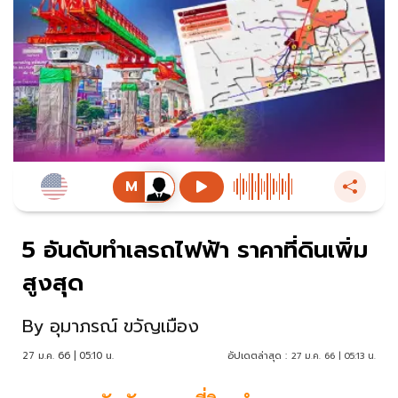
5 อันดับทำเลรถไฟฟ้า ราคาที่ดินเพิ่ม
สูงสุด
By
อุมาภรณ์ ขวัญเมือง
27 ม.ค. 66 | 05:10 น.
อัปเดตล่าสุด :
27 ม.ค. 66 | 05:13 น.