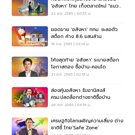
'อสังหา' ไทย เก็งตลาดใหม่ "แนว
ราบ" ทำเลทองคำ
22 ส.ค. 2565 | 00:55 น.
ยอดขาย 'อสังหา' กทม. ชะลอตัว
สต็อก ค้าง 8.6 แสนล้าน
16 ก.ย. 2565 | 03:14 น.
โค้งสุดท้าย 'อสังหา' ระบายสต็อก
โอกาสทอง ซื้อบ้าน-คอนโด
21 ต.ค. 2565 | 02:15 น.
ส่องหุ้นอสังหา รับอานิสงส์
ครม.ปลดล็อกต่างชาติซื้อบ้าน
26 ต.ค. 2565 | 04:19 น.
เศรษฐกิจโลกเผชิญความเสี่ยง ต่าง
ชาติชี้ ไทย‘Safe Zone’