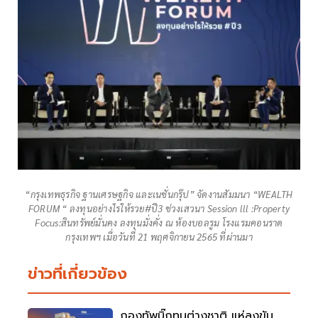
“กรุงเทพธุรกิจ ฐานเศรษฐกิจ และเนชั่นกรุ๊ป” จัดงานสัมมนา “WEALTH
FORUM “ ลงทุนอย่างไรให้รวย#ปี3 ช่วงเสวนา Session lll :Property
Focus:สินทรัพย์มั่นคง ลงทุนมั่งคั่ง ณ ห้องบอลรูม โรงแรมคอนราด
กรุงเทพฯ เมื่อวันที่ 21 พฤศจิกายน 2565 ที่ผ่านมา
ข่าวที่เกี่ยวข้อง
กองทัพบิ๊กทุนต่างชาติ แห่ลงขัน