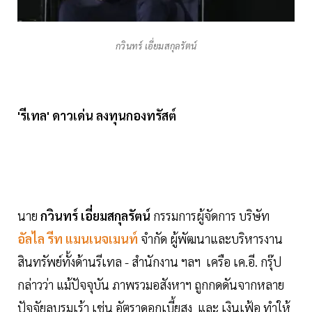
กวินทร์ เอี่ยมสกุลรัตน์
'รีเทล' ดาวเด่น ลงทุนกองทรัสต์
นาย
กวินทร์ เอี่ยมสกุลรัตน์
กรรมการผู้จัดการ บริษัท
อัลไล รีท แมนเนจเมนท์
จำกัด ผู้พัฒนาและบริหารงาน
สินทรัพย์ทั้งด้านรีเทล - สำนักงาน ฯลฯ เครือ เค.อี. กรุ๊ป
กล่าวว่า แม้ปัจจุบัน ภาพรวมอสังหาฯ ถูกกดดันจากหลาย
ปัจจัยลบรุมเร้า เช่น อัตราดอกเบี้ยสูง และ เงินเฟ้อ ทำให้