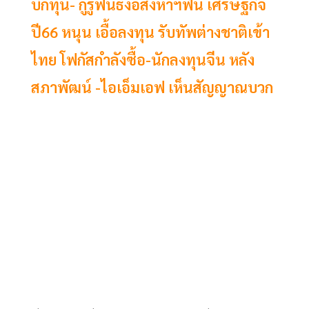
บิ๊กทุน- กูรูฟันธงอสังหาฯฟื้น เศรษฐกิจ
ปี66 หนุน เอื้อลงทุน รับทัพต่างชาติเข้า
ไทย โฟกัสกำลังซื้อ-นักลงทุนจีน หลัง
สภาพัฒน์ -ไอเอ็มเอฟ เห็นสัญญาณบวก