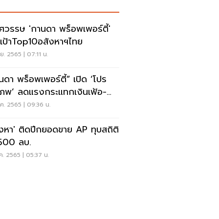
ศวรรษ 'กานดา พร็อพเพอร์ตี้'
 เป้าTop10อสังหาฯไทย
.ย. 2565 | 07:11 น.
นดา พร็อพเพอร์ตี้” เปิด ‘โปร
มภพ’ ลดแรงกระแทกเงินเฟ้อ-
บี้ยขาขึ้น
ค. 2565 | 09:36 น.
ังหา' ติดปีกยอดขาย AP ทุบสถิติ
500 ลบ.
ค. 2565 | 05:37 น.