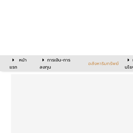
หน้า
การเงิน-การ
อสังหาริมทรัพย์
แรก
ลงทุน
นโย