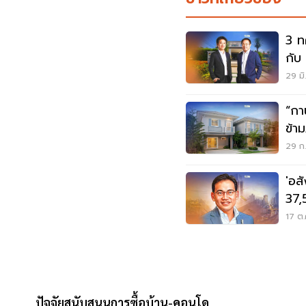
3 ท
กับ
29 มิ
“กา
ข้า
ดอกเ
29 ก.
'อส
37,
17 ต.
ปัจจัยสนับสนุนการซื้อบ้าน-คอนโด