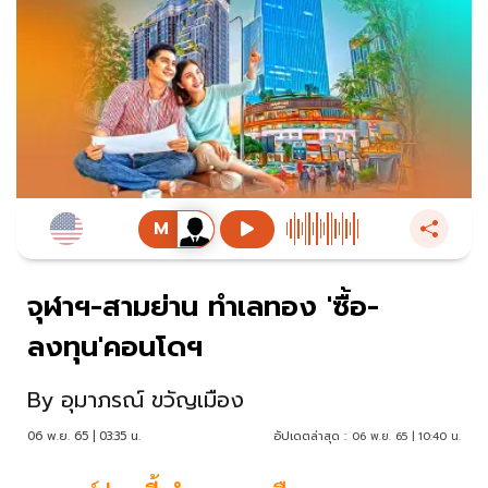
จุฬาฯ-สามย่าน ทำเลทอง 'ซื้อ-
ลงทุน'คอนโดฯ
By
อุมาภรณ์ ขวัญเมือง
06 พ.ย. 65 | 03:35 น.
อัปเดตล่าสุด :
06 พ.ย. 65 | 10:40 น.