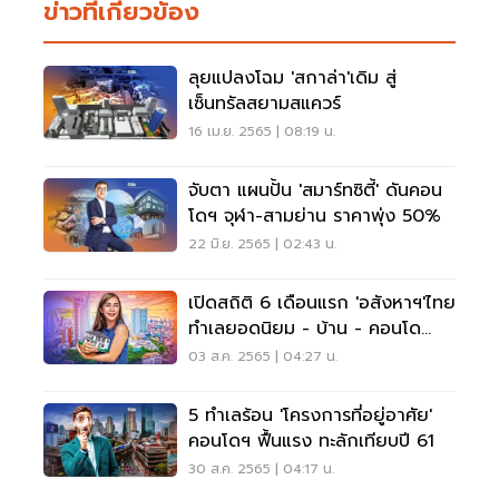
ข่าวที่เกี่ยวข้อง
ลุยแปลงโฉม 'สกาล่า'เดิม สู่
เซ็นทรัลสยามสแควร์
16 เม.ย. 2565 | 08:19 น.
จับตา แผนปั้น 'สมาร์ทซิตี้' ดันคอน
โดฯ จุฬา-สามย่าน ราคาพุ่ง 50%
22 มิ.ย. 2565 | 02:43 น.
เปิดสถิติ 6 เดือนแรก 'อสังหาฯ'ไทย
ทำเลยอดนิยม - บ้าน - คอนโด
ไหนฮอตสุด!
03 ส.ค. 2565 | 04:27 น.
5 ทำเลร้อน 'โครงการที่อยู่อาศัย'
คอนโดฯ ฟื้นแรง ทะลักเทียบปี 61
30 ส.ค. 2565 | 04:17 น.