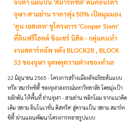
จับตา แผนปั้น 'สมาร์ทซิตี้' ดันคอนโดฯ
จุฬา-สามย่าน ราคาพุ่ง 50% เปิดมุมมอง
'คูน เอสเตท' ชูโครงการ 'Cooper Siam'
ที่ดินฟรีโฮลด์ ชิงแชร์ นิสิต - กลุ่มคนทำ
งานสตาร์ทอัพ หลัง BLOCK28 , BLOCK
33 ของจุฬา จุดพลุความต่างของทำเล
22 มิถุนายน 2565 - โครงการสร้างเมืองอัจฉริยะต้นแบบ
หรือ 'สมาร์ทซิตี้' ของจุฬาลงกรณ์มหาวิทยาลัย โดยมุ่งเป้า
ผลักดัน ให้พื้นที่ ย่านจุฬา - สามย่าน พลิกโฉม จากแนวคิด
เดิม 'สยาม อินโนเวชั่น ดิสทริค' สู่ความเป็น 'สยาม สมาร์ท
ซิตี้' ผ่านแผนพัฒนาโครงการหลายรูปแบบ