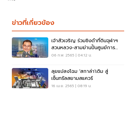
ข่าวที่เกี่ยวข้อง
เจ้าสัวเจริญ ร่วมชิงดำที่ดินจุฬาฯ
สวนหลวง-สามย่านปั้นศูนย์การ
แพทย์
06 ก.พ. 2565 | 04:12 น.
ลุยแปลงโฉม 'สกาล่า'เดิม สู่
เซ็นทรัลสยามสแควร์
16 เม.ย. 2565 | 08:19 น.