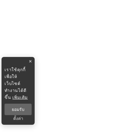
×
เราใช้คุกกี้
เพื่อให้
เว็บไซต์
ทำงานได้ดี
ขึ้น
เพิ่มเติม
ยอมรับ
ตั้งค่า