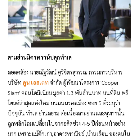
สามย่านมิตรทาวน์ปลุกทำเล
สอดคล้อง นายณัฐวัฒน์ คูวิจิตรสุวรรณ กรรมการบริหาร
บริษัท
คูน เอสเตท
จำกัด ผู้พัฒนาโครงการ 'Cooper
Siam' คอนโดมิเนียม มูลค่า 1.3 พันล้านบาท บนที่ดิน ฟรี
โฮลด์ล่าสุดแห่งใหม่ บนถนนรองเมือง ซอย 5 ที่ระบุว่า
ปัจจุบัน ทำเล ย่านสยาม ต่อเนื่องสามย่านและจุฬาฯนั้น
ถูกพลิกโฉมเปลี่ยนไปจากอดีตช่วง 4-5 ปีก่อนหน้าอย่าง
มาก เพราะแม้ตึกเก่า,อาคารพาณิชย์ ,บ้านเรือน ของคนใน