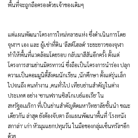
พื้นที่จะถูกถือครองด้วยเจ้าของเดิมๆ
แต่แผนพัฒนาโครงการใหม่หลายแห่ง ซึ่งดำเนินการโดย
จุฬาฯ เอง และ ผู้เช่าที่ดิน 'ลีสต์โฮลด์' ระยะยาวของจุฬา
ทำให้พื้นที่แวดล้อมโดยรอบ กลับมาสีสันอีกครั้ง ตั้งแต่
โครงการสามย่านมิตรทาวน์ ซึ่งถือเป็นโครงการนำร่อง ปลุก
ความเป็นคอมมูนิตี้สังคมนักเรียน ,นักศึกษา ตั้งแต่รุ่นเล็ก
ไปจนถึง คนทำงาน ,คนทั่วไป เทียบย่านสำคัญในต่าง
ประเทศ อย่าง 'ซานฟรานซิสโกเบย์แอเรีย' ใน
สหรัฐอเมริกา ที่เป็นย่านสำคัญติดมหาวิทยาลัยชั้นนำ ขณะ
เดียวกัน ล่าสุด ยังต้องจับตา ถึงแผนพัฒนาพื้นที่ 'โรงหนัง
สกาล่า' เก่า หัวมุมแยกปทุมวัน ในมือของกลุ่มเซ็นทรัลฯอีก
ด้วย