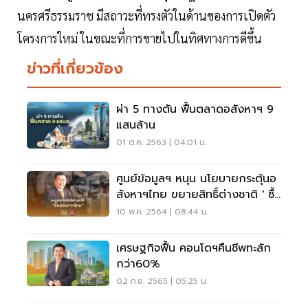
นครศรีธรรมราช มีสถาวะที่ทรงตัวในด้านของการเปิดตัว
โครงการใหม่ ในขณะที่การขายไปในทิศทางการดีขึ้น
ข่าวที่เกี่ยวข้อง
ผ่า 5 ทางตัน ฟื้นตลาดอสังหาฯ 9
แสนล้าน
01 ต.ค. 2563 | 04:01 น.
ศูนย์ข้อมูลฯ หนุน นโยบายกระตุ้นอ
สังหาฯไทย ขยายสิทธิ์ต่างชาติ ' ซื้อ
บ้าน-คอนโดฯ'
10 พ.ค. 2564 | 08:44 น.
เศรษฐกิจฟื้น คอนโดฯคืนชีพทะลัก
กว่า60%
02 ก.ย. 2565 | 05:25 น.