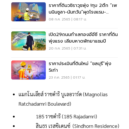
ราคาที่ดินวชิราวุธพุ่ง !ทุบ 2ตึก “เพ
นนินซูลา-นันทวัน”ผุดโรงแรม-
ออฟฟิศหรู
08 ก.ค. 2565 | 08:17 น.
เปิด29ถนนทำเลทองอีอีซี ราคาที่ดิน
พุ่งแรง เลียบหาดพัทยาแชมป์
20 ก.ค. 2565 | 07:31 น.
ราคาประเมินที่ดินใหม่ “ชลบุรี”พุ่ง
5เท่า
23 ก.ค. 2565 | 01:17 น.
แมกโนเลียส์ ราชดำริ บูเลอวาร์ด (Magnolias
Ratchadamri Boulevard)
185 ราชดำริ (185 Rajadamri)
สินธร เรสซิเดนซ์ (Sindhorn Residence)