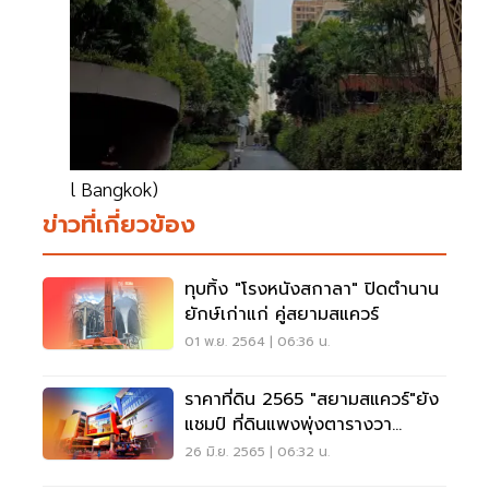
l Bangkok)
ข่าวที่เกี่ยวข้อง
ทุบทิ้ง "โรงหนังสกาลา" ปิดตำนาน
ยักษ์เก่าแก่ คู่สยามสแควร์
01 พ.ย. 2564 | 06:36 น.
ราคาที่ดิน 2565 "สยามสแควร์"ยัง
แชมป์ ที่ดินแพงพุ่งตารางวา
ละ3.5ล้าน
26 มิ.ย. 2565 | 06:32 น.