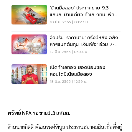
'บ้านมือสอง' ประกาศขาย 9.3
แสนล. บ้านเดี่ยว ทำเล กทม. พีค
สุด!
10 มิ.ย. 2565 | 03:27 น.
จ่อปรับ 'ราคาบ้าน' ครึ่งปีหลัง อสัง
หาฯแบกต้นทุน 'เงินเฟ้อ' อ่วม 7-
10%
12 มิ.ย. 2565 | 05:34 น.
เปิดทำเลทอง ยอดนิยมของ
คอนโดมิเนียมมือสอง
18 มิ.ย. 2565 | 12:59 น.
ทรัพย์ NPA รอขาย1.3 แสนล.
ด้านนายกิตติ พัฒนพงศ์พิบูล ประธานสมาคมสินเชื่อที่อยู่