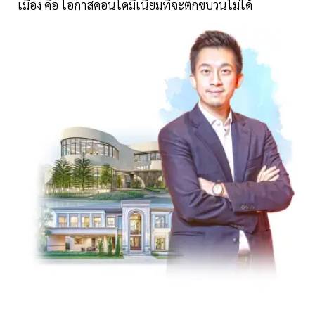
เมือง คือ โอกาสคอนโดมิเนียมที่จะตกขบวนไม่ได้