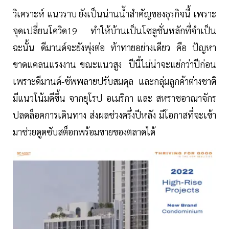
วิเคราะห์ แนวราบ ยังเป็นน่านน้ำสำคัญของธุรกิจนี้ เพราะ
จุดเปลี่ยนโควิด19 ทำให้บ้านเป็นโซลูชั่นหลักที่จำเป็น
ฉะนั้น ดีมานด์จะยังพุ่งต่อ ท้าทายอย่างเดียว คือ ปัญหา
ขาดแคลนแรงงาน ขณะแนวสูง ปีนี้ไม่น่าจะแย่กว่าปีก่อน
เพราะดีมานด์-ซัพพลายปรับสมดุล และกลุ่มลูกค้าต่างชาติ
มีแนวโน้มดีขึ้น จากยุโรป อเมริกา และ สหราชอาณาจักร
ปลดล็อคการเดินทาง ส่งผลช่วงครึ่งปีหลัง มีโอกาสที่จะเข้า
มาช่วยดูดซับสต็อกพร้อมขายของตลาดได้