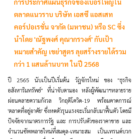
การประกาศแผนธุรกิจของเบอร์ใหญ่ใน
ตลาดแนวราบ บริษัท เอสซี แอสเสท
คอร์ปอเรชั่น จากัด (มหาชน) หรือ SC ซึ่ง
นำโดย 'ณัฐพงศ์ คุณากรวงศ์' กับเป้า
หมายสำคัญ เขย่าสูตร ลุยสร้างรายได้รวม
กว่า 1 แสนล้านบาท ในปี 2568
ปี 2565 นับเป็นปีเริ่มต้น วัฎจักรใหม่ ของ "ธุรกิจ
อสังหาริมทรัพย์" ที่น่าจับตามอง หลังผู้พัฒนาฯหลายราย
ผ่อนคลายความกังวล วิกฤติโควิด-19 พร้อมคาดการณ์
'ตลาดที่อยู่อาศัย' ซึ่งหดตัวรุนแรงจะเริ่มกลับมาฟื้นตัว โดยมี
ปัจจัยจากมาตรการรัฐ และ การปรับตัวของราคาขาย และ
จำนวนซัพพลายใหม่ที่สมดุล-เหมาะสม เป็นเทรนด์บวก