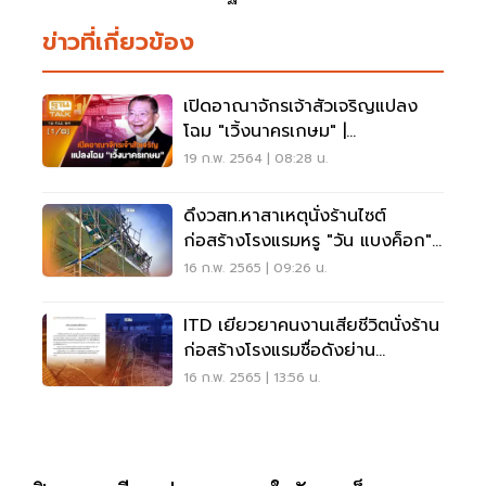
ข่าวที่เกี่ยวข้อง
เปิดอาณาจักรเจ้าสัวเจริญแปลง
โฉม "เวิ้งนาครเกษม" |
EXCLUSIVE IN BRIEF | THAN
19 ก.พ. 2564 | 08:28 น.
TALK | 19 ก.พ. 64
ดึงวสท.หาสาเหตุนั่งร้านไซต์
ก่อสร้างโรงแรมหรู "วัน แบงค็อก"
ถล่ม
16 ก.พ. 2565 | 09:26 น.
ITD เยียวยาคนงานเสียชีวิตนั่งร้าน
ก่อสร้างโรงแรมชื่อดังย่าน
พระราม4ถล่ม
16 ก.พ. 2565 | 13:56 น.