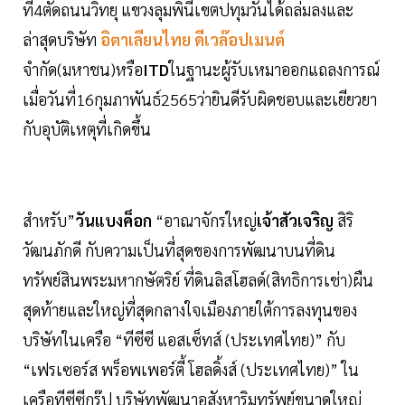
ที่4ตัดถนนวิทยุ แขวงลุมพินีเขตปทุมวันได้ถล่มลงและ
ล่าสุดบริษัท
อิตาเลียนไทย ดีเวล๊อปเมนต์
จำกัด(มหาชน)หรือ
ITD
ในฐานะผู้รับเหมาออกแถลงการณ์
เมื่อวันที่16กุมภาพันธ์2565ว่ายินดีรับผิดชอบและเยียวยา
กับอุบัติเหตุที่เกิดขึ้น
สำหรับ”
วันแบงค็อก
“อาณาจักรใหญ่
เจ้าสัวเจริญ
สิริ
วัฒนภักดี กับความเป็นที่สุดของการพัฒนาบนที่ดิน
ทรัพย์สินพระมหากษัตริย์ ที่ดินลิสโฮลด์(สิทธิการเช่า)ผืน
สุดท้ายและใหญ่ที่สุดกลางใจเมืองภายใต้การลงทุนของ
บริษัทในเครือ “ทีซีซี แอสเซ็ทส์ (ประเทศไทย)” กับ
“เฟรเซอร์ส พร็อพเพอร์ตี้ โฮลดิ้งส์ (ประเทศไทย)” ใน
เครือทีซีซีกรุ๊ป บริษัทพัฒนาอสังหาริมทรัพย์ขนาดใหญ่