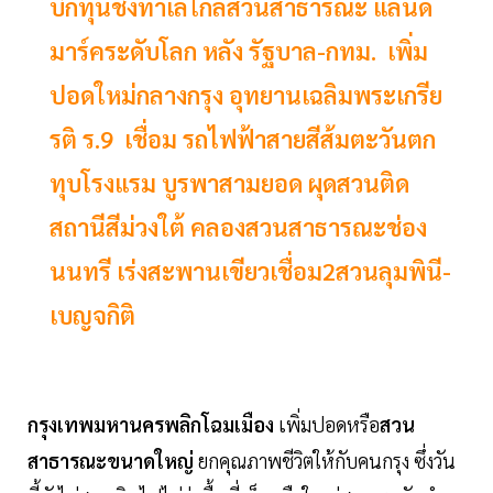
บิ๊กทุนชิงทำเลใกล้สวนสาธารณะ แลนด์
มาร์คระดับโลก หลัง รัฐบาล-กทม. เพิ่ม
ปอดใหม่กลางกรุง อุทยานเฉลิมพระเกรีย
รติ ร.9 เชื่อม รถไฟฟ้าสายสีส้มตะวันตก
ทุบโรงแรม บูรพาสามยอด ผุดสวนติด
สถานีสีม่วงใต้ คลองสวนสาธารณะช่อง
นนทรี เร่งสะพานเขียวเชื่อม2สวนลุมพินี-
เบญจกิติ
กรุงเทพมหานครพลิกโฉมเมือง
เพิ่มปอดหรือ
สวน
สาธารณะขนาดใหญ่
ยกคุณภาพชีวิตให้กับคนกรุง ซึ่งวัน