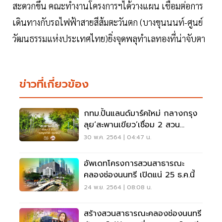
สะดวกขึ้น คณะทำงานโครงการฯได้วางแผน เชื่อมต่อการ
เดินทางกับรถไฟฟ้าสายสีส้มตะวันตก (บางขุนนนท์-ศูนย์
วัฒนธรรมแห่งประเทศไทย)ยิ่งจุดพลุทำเลทองที่น่าจับตา
ข่าวที่เกี่ยวข้อง
กทม.ปั้นแลนด์มาร์คใหม่ กลางกรุง
ลุย‘สะพานเขียว’เชื่อม 2 สวน
"เบญจกิติ-ลุมพินี
30 พ.ค. 2564 | 04:47 น.
อัพเดทโครงการสวนสาธารณะ
คลองช่องนนทรี เปิดแน่ 25 ธ.ค.นี้
24 พ.ย. 2564 | 08:08 น.
สร้างสวนสาธารณะคลองช่องนนทรี