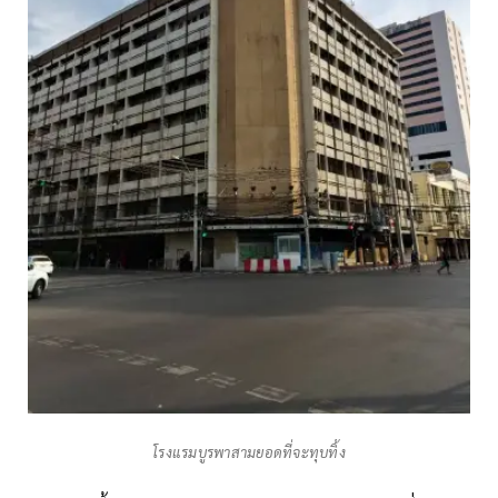
โรงแรมบูรพาสามยอดที่จะทุบทิ้ง