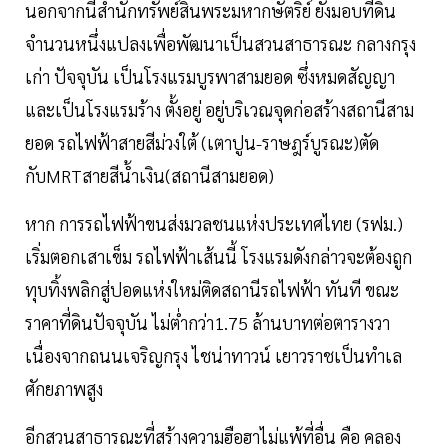
นอกจากนี้สำนักทรัพย์สินพระมหากษัตริย์ ยังมอบที่ดิน
จำนวนหนึ่งแปลงเพื่อพัฒนาเป็นสวนสาธารณะ กลางกรุง
เก่า ปัจจุบัน เป็นโรงแรมบูรพาสามยอด ซึ่งหมดสัญญา
และเป็นโรงแรมร้าง ตั้งอยู่ อยู่บริเวณจุดก่อสร้างสถานีสาม
ยอด รถไฟฟ้าสายสีม่วงใต้ (เตาปูน-ราษฎร์บูรณะ)ตัด
กับMRTสายสีน้ำเงิน(สถานีสามยอด)
หาก การรถไฟฟ้าขนส่งมวลชนแห่งประเทศไทย (รฟม.)
เริ่มตอกเสาเข็ม รถไฟฟ้าเส้นนี้ โรงแรมดังกล่าวจะต้องถูก
ทุบทิ้งพลิกสู่ปอดแห่งใหม่ติดสถานีรถไฟฟ้า ทันที ขณะ
ราคาที่ดินปัจจุบัน ไม่ต่ำกว่า1.75 ล้านบาทต่อตารางวา
เนื่องจากถนนเจริญกรุง ไชน่าทาวน์ เยาวราชเป็นทำเล
ศักยภาพสูง
อีกสวนสาธารณะที่สร้างความฮือฮาไม่แพ้ที่อื่น คือ คลอง