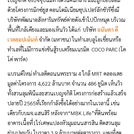
ด้วยโครงการมิกซ์ยูส คอนโดมิเนียมซุปเปอร์ลักชัวรีซึ่งมี
บริษัทพัฒนาอสังหาริมทรัพย์ค่ายดังเข้าไปปักหมุด บริเวณ
พื้นที่ใกล้เคียงและมองเห็นวิว ได้แก่ บริษัท
อนันดา ดี
เวลลอปเม้นท์
จำกัด (มหาชน) ในทำเลบลูโอเชี่ยนหรือ
ทำเลที่ไม่มีการแข่งขันสู้รบเตรียมเนรมิต COCO PARC (โค
โค่ พาร์ค)
แบรนด์ใหม่ ทำเลติดถนนพระราม 4 ใกล้ MRT คลองเตย
มูลค่าโครงการ 4,622 ล้านบาท จำนวน 486 ยูนิต เห็นวิว
ทั้งสวนลุมพินีและสวนเบญจกิติ โครงการก่อสร้างแล้วเสร็จ
ปลายปี 2565ที่เรียกกำลังซื้อได้อย่างมากในเวลานี้ เช่น
เดียวกับบมจ.แสนสิริ หลังจาก“MBK Life”ที่ดินพร้อม
อาคารเนื้อที่1ไร่เศษแปลงหัวมุมถนนสารสิน ติดสวนลุม
ย่านปทุมวัน ในราคา 3.9 ล้านบาทต่อตารางวา แพงที่สุด