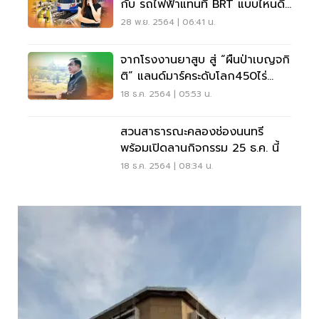
กับ รถไฟฟ้าแทนที่ BRT แบบไหนดี
กว่ากัน
28 พ.ย. 2564 | 06:41 น.
จากโรงงานยาสูบ สู่ “ผืนป่าเบญจกิ
ติ” แลนด์มาร์คระดับโลก450ไร่
กลางกรุง
18 ธ.ค. 2564 | 05:53 น.
สวนสาธารณะคลองช่องนนทรี
พร้อมเปิดลานกิจกรรม 25 ธ.ค. นี้
18 ธ.ค. 2564 | 08:34 น.