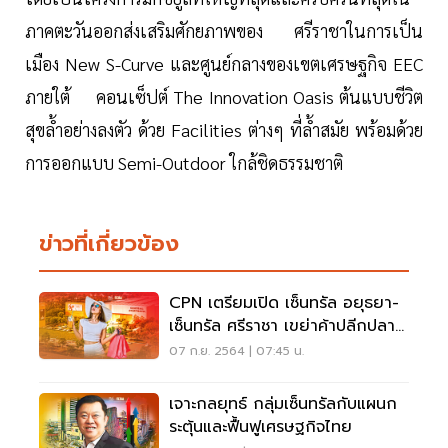
ภาคตะวันออกส่งเสริมศักยภาพของ ศรีราชาในการเป็น
เมือง New S-Curve และศูนย์กลางของเขตเศรษฐกิจ EEC
ภายใต้ คอนเซ็ปต์ The Innovation Oasis ต้นแบบชีวิต
สุขล้ำอย่างลงตัว ด้วย Facilities ต่างๆ ที่ล้ำสมัย พร้อมด้วย
การออกแบบ Semi-Outdoor ใกล้ชิดธรรมชาติ
ข่าวที่เกี่ยวข้อง
CPN เตรียมเปิด เซ็นทรัล อยุธยา-
เซ็นทรัล ศรีราชา เขย่าค้าปลีกปลาย
ปี
07 ก.ย. 2564 | 07:45 น.
เจาะกลยุทธ์ กลุ่มเซ็นทรัลกับแผนก
ระตุ้นและฟื้นฟูเศรษฐกิจไทย