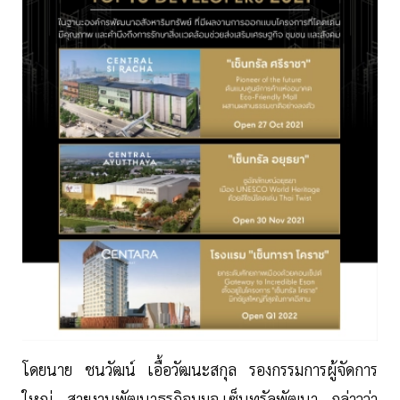
โดยนาย ชนวัฒน์ เอื้อวัฒนะสกุล รองกรรมการผู้จัดการ
ใหญ่ สายงานพัฒนาธุรกิจบมจ.เซ็นทรัลพัฒนา กล่าวว่า