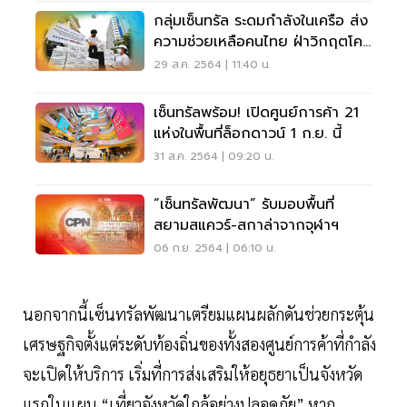
กลุ่มเซ็นทรัล ระดมกำลังในเครือ ส่ง
ความช่วยเหลือคนไทย ฝ่าวิกฤตโค
วิด-19
29 ส.ค. 2564 | 11:40 น.
เซ็นทรัลพร้อม! เปิดศูนย์การค้า 21
แห่งในพื้นที่ล็อกดาวน์ 1 ก.ย. นี้
31 ส.ค. 2564 | 09:20 น.
“เซ็นทรัลพัฒนา” รับมอบพื้นที่
สยามสแควร์-สกาล่าจากจุฬาฯ
06 ก.ย. 2564 | 06:10 น.
นอกจากนี้เซ็นทรัลพัฒนาเตรียมแผนผลักดันช่วยกระตุ้น
เศรษฐกิจตั้งแต่ระดับท้องถิ่นของทั้งสองศูนย์การค้าที่กำลัง
จะเปิดให้บริการ เริ่มที่การส่งเสริมให้อยุธยาเป็นจังหวัด
แรกในแผน “เที่ยวจังหวัดใกล้อย่างปลอดภัย” หาก