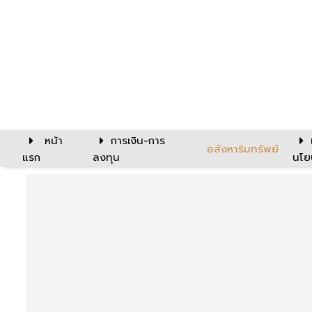
หน้า
การเงิน-การ
อสังหาริมทรัพย์
แรก
ลงทุน
นโย