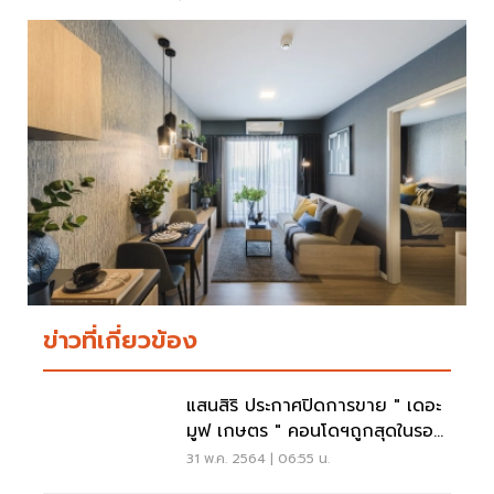
ข่าวที่เกี่ยวข้อง
แสนสิริ ประกาศปิดการขาย " เดอะ
มูฟ เกษตร " คอนโดฯถูกสุดในรอบ
10 ปี
31 พ.ค. 2564 | 06:55 น.