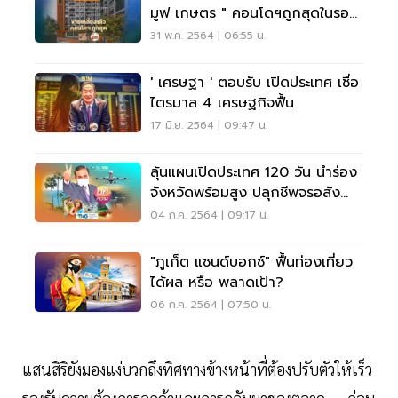
มูฟ เกษตร " คอนโดฯถูกสุดในรอบ
10 ปี
31 พ.ค. 2564 | 06:55 น.
' เศรษฐา ' ตอบรับ เปิดประเทศ เชื่อ
ไตรมาส 4 เศรษฐกิจฟื้น
17 มิ.ย. 2564 | 09:47 น.
ลุ้นแผนเปิดประเทศ 120 วัน นำร่อง
จังหวัดพร้อมสูง ปลุกชีพจรอสัง
หาฯ
04 ก.ค. 2564 | 09:17 น.
"ภูเก็ต แซนด์บอกซ์" ฟื้นท่องเที่ยว
ได้ผล หรือ พลาดเป้า?
06 ก.ค. 2564 | 07:50 น.
แสนสิริยังมองแง่บวกถึงทิศทางข้างหน้าที่ต้องปรับตัวให้เร็ว