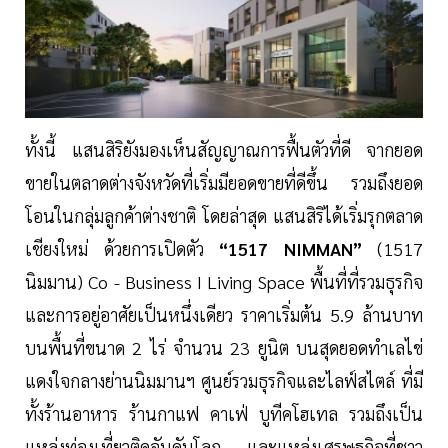
ทั้งนี้ แสนสิริยังมองเห็นสัญญาณการฟื้นตัวที่ดี จากยอด
ขายในตลาดต่างจังหวัดที่เริ่มมียอดขายที่ดีขึ้น รวมถึงยอด
โอนในกลุ่มลูกค้าต่างชาติ โดยล่าสุด แสนสิริได้เริ่มรุกตลาด
เชียงใหม่ ด้วยการเปิดตัว
“1517 NIMMAN”
(1517
นิมมาน) Co - Business I Living Space พื้นที่ที่รวมธุรกิจ
และการอยู่อาศัยเป็นหนึ่งเดียว ราคาเริ่มต้น 5.9 ล้านบาท
บนพื้นที่ขนาด 2 ไร่ จำนวน 23 ยูนิต บนสุดยอดทำเลไข่
แดงใจกลางย่านนิมมานฯ ศูนย์รวมธุรกิจและไลฟ์สไตล์ ที่มี
ทั้งร้านอาหาร ร้านกาแฟ คาเฟ่ บูทีคโฮเทล รวมถึงเป็น
แหล่งท่องเที่ยวติดอันดับโลก และแหล่งเศรษฐกิจที่ชาว