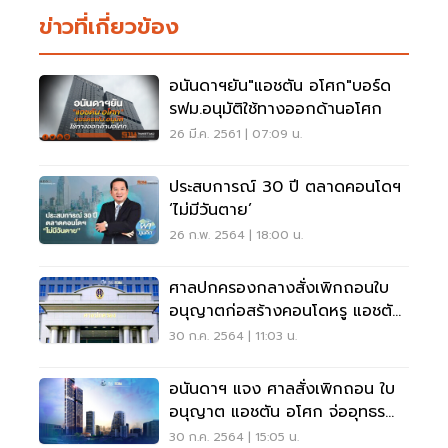
ข่าวที่เกี่ยวข้อง
อนันดาฯยัน"แอชตัน อโศก"บอร์ด
รฟม.อนุมัติใช้ทางออกด้านอโศก
26 มี.ค. 2561 | 07:09 น.
ประสบการณ์ 30 ปี ตลาดคอนโดฯ
‘ไม่มีวันตาย’
26 ก.พ. 2564 | 18:00 น.
ศาลปกครองกลางสั่งเพิกถอนใบ
อนุญาตก่อสร้างคอนโดหรู แอชตัน
อโศก
30 ก.ค. 2564 | 11:03 น.
อนันดาฯ แจง ศาลสั่งเพิกถอน ใบ
อนุญาต แอชตัน อโศก จ่ออุทธรณ์
คุ้มครองลูกบ้าน
30 ก.ค. 2564 | 15:05 น.