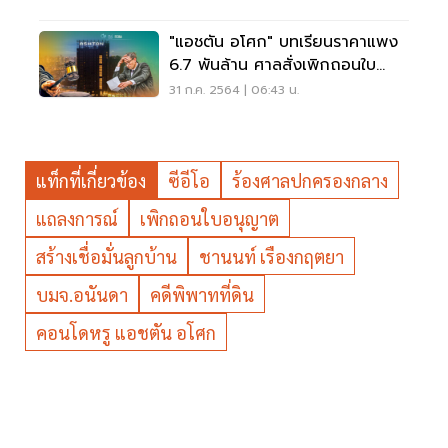
"แอชตัน อโศก" บทเรียนราคาแพง
6.7 พันล้าน ศาลสั่งเพิกถอนใบ
อนุญาต
31 ก.ค. 2564 | 06:43 น.
แท็กที่เกี่ยวข้อง
ซีอีโอ
ร้องศาลปกครองกลาง
แถลงการณ์
เพิกถอนใบอนุญาต
สร้างเชื่อมั่นลูกบ้าน
ชานนท์ เรืองกฤตยา
บมจ.อนันดา
คดีพิพาทที่ดิน
คอนโดหรู แอชตัน อโศก