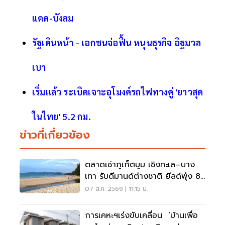
แดด-บังลม
รัฐเดินหน้า - เอกชนจ่อฟื้น หนุนธุรกิจ อิฐมวล
เบา
เริ่มแล้ว ระเบิดเจาะอุโมงค์รถไฟทางคู่ 'ยาวสุด
ในไทย' 5.2 กม.
ข่าวที่เกี่ยวข้อง
ตลาดเช่าภูเก็ตบูม เชิงทะเล–บาง
เทา รับดีมานด์ต่างชาติ ยีลด์พุ่ง 8-
12%
07 ส.ค. 2569 | 11:15 น.
การเคหะฯเร่งขับเคลื่อน ‘บ้านเพื่อ