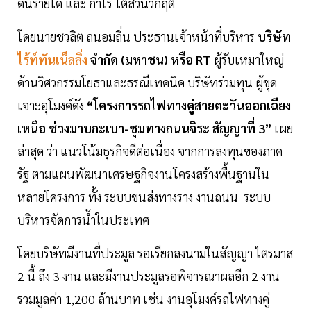
ดันรายได้ และ กำไร โตสวนวิกฤติ
โดยนายชวลิต ถนอมถิ่น ประธานเจ้าหน้าที่บริหาร
บริษัท
ไร้ท์ทันเน็ลลิ่ง
จำกัด (มหาชน) หรือ RT
ผู้รับเหมาใหญ่
ด้านวิศวกรรมโยธาและธรณีเทคนิค บริษัทร่วมทุน ผู้ขุด
เจาะอุโมงค์ดัง
“โครงการรถไฟทางคู่สายตะวันออกเฉียง
เหนือ ช่วงมาบกะเบา-ชุมทางถนนจิระ สัญญาที่ 3”
เผย
ล่าสุด ว่า แนวโน้มธุรกิจดีต่อเนื่อง จากการลงทุนของภาค
รัฐ ตามแผนพัฒนาเศรษฐกิจงานโครงสร้างพื้นฐานใน
หลายโครงการ ทั้ง ระบบขนส่งทางราง งานถนน ระบบ
บริหารจัดการน้ำในประเทศ
โดยบริษัทมีงานที่ประมูล รอเรียกลงนามในสัญญา ไตรมาส
2 นี้ ถึง 3 งาน และมีงานประมูลรอพิจารณาผลอีก 2 งาน
รวมมูลค่า 1,200 ล้านบาท เช่น งานอุโมงค์รถไฟทางคู่