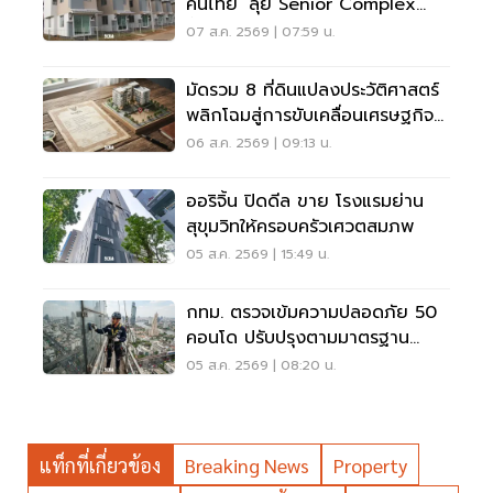
คนไทย’ ลุย Senior Complex
ฟื้นฟูเมือง
07 ส.ค. 2569 | 07:59 น.
มัดรวม 8 ที่ดินแปลงประวัติศาสตร์
พลิกโฉมสู่การขับเคลื่อนเศรษฐกิจ
เมือง
06 ส.ค. 2569 | 09:13 น.
ออริจิ้น ปิดดีล ขาย โรงแรมย่าน
สุขุมวิทให้ครอบครัวเศวตสมภพ
05 ส.ค. 2569 | 15:49 น.
กทม. ตรวจเข้มความปลอดภัย 50
คอนโด ปรับปรุงตามมาตรฐาน
เคร่งครัด
05 ส.ค. 2569 | 08:20 น.
แท็กที่เกี่ยวข้อง
Breaking News
Property