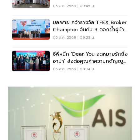
ครอบคลุม 137 ผลิตภัณฑ์
05 ส.ค. 2569 | 09:45 น.
บล.พาย คว้ารางวัล TFEX Broker
Champion อันดับ 3 ตอกย้ำผู้นำ
บริการอนุพันธ์
05 ส.ค. 2569 | 09:23 น.
ซีพีผนึก ‘Dear You จดหมายรักถึง
อาม่า’ ส่งต่อคุณค่าความกตัญญู
สร้างวัฒนธรรมองค์กร
05 ส.ค. 2569 | 08:34 น.